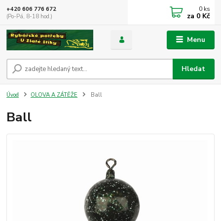
0
ks
+420 606 776 672
za
0 Kč
(Po-Pá, 8-18 hod.)
Menu
Hledat
Úvod
OLOVA A ZÁTĚŽE
Ball
Ball