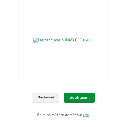
Flajzar Sada hlásičů E3TX 4+1
9 690 Kč
/
ks
Souhlasím
Nastavení
Skladem
8 008,26 Kč
bez DPH
Přidat do košíku
Souhlas můžete odmítnout
zde
.