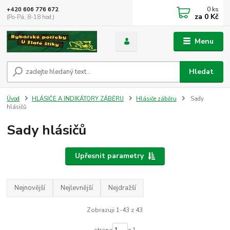
0
ks
+420 606 776 672
za
0 Kč
(Po-Pá, 8-18 hod.)
Menu
Hledat
Úvod
HLÁSIČE A INDIKÁTORY ZÁBĚRU
Hlásiče záběru
Sady
hlásičů
Sady hlásičů
Upřesnit parametry
Nejnovější
Nejlevnější
Nejdražší
Zobrazuji 1-43 z 43
strana
z 1