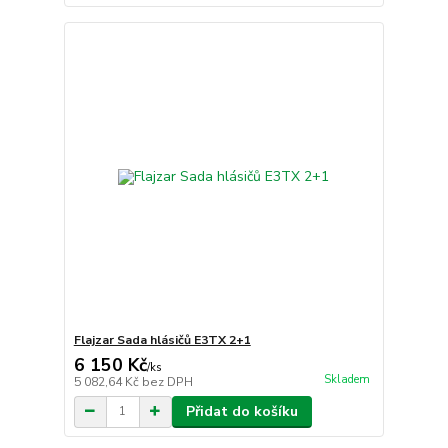
Flajzar Sada hlásičů E3TX 2+1
6 150 Kč
/
ks
Skladem
5 082,64 Kč
bez DPH
Přidat do košíku