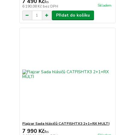
7 490 Kč
/
ks
Skladem
6 190,08 Kč
bez DPH
Přidat do košíku
Flajzar Sada hlásičů CATFISHTX3 2+1+RX MULTI
7 990 Kč
/
ks