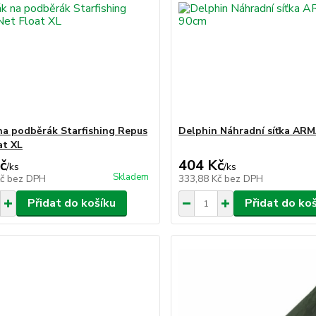
na podběrák Starfishing Repus
Delphin Náhradní síťka AR
at XL
č
404 Kč
/
ks
/
ks
Skladem
Kč
bez DPH
333,88 Kč
bez DPH
Přidat do košíku
Přidat do ko