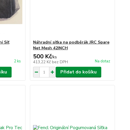
í Síť
Náhradní síťka na podběrák JRC Spare
Net Mesh 42INCH
500 Kč
/
ks
2 ks
Na dotaz
413,22 Kč
bez DPH
šíku
Přidat do košíku