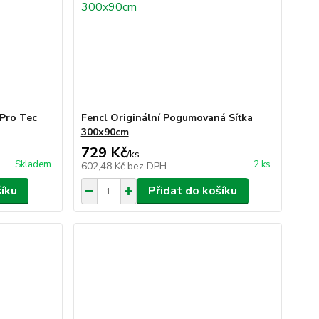
Pro Tec
Fencl Originální Pogumovaná Síťka
300x90cm
729 Kč
/
ks
Skladem
2 ks
602,48 Kč
bez DPH
šíku
Přidat do košíku