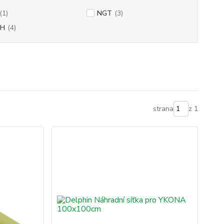
(1)
NGT
(3)
SH
(4)
strana
z 1