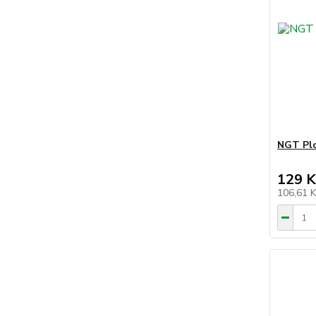
NGT Plo
129 K
106,61 