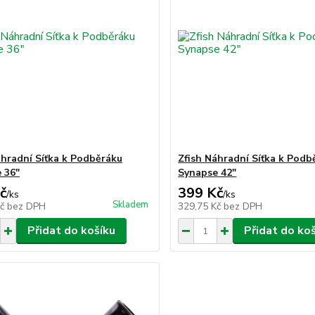
áhradní Síťka k Podběráku
Zfish Náhradní Síťka k Podb
 36"
Synapse 42"
č
399 Kč
/
ks
/
ks
Skladem
Kč
bez DPH
329,75 Kč
bez DPH
Přidat do košíku
Přidat do ko