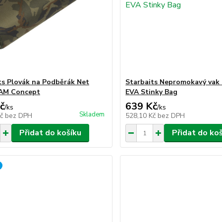
ts Plovák na Podběrák Net
Starbaits Nepromokavý vak 
CAM Concept
EVA Stinky Bag
č
639 Kč
/
ks
/
ks
Skladem
Kč
bez DPH
528,10 Kč
bez DPH
Přidat do košíku
Přidat do ko