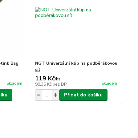
tink Bag
NGT Univerzální klip na podběrákovou
síť
119 Kč
/
ks
Skladem
Skladem
98,35 Kč
bez DPH
šíku
Přidat do košíku