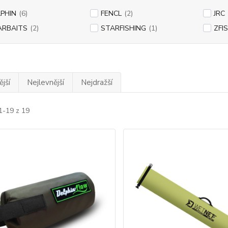
PHIN
(6)
FENCL
(2)
JRC
ARBAITS
(2)
STARFISHING
(1)
ZFI
jší
Nejlevnější
Nejdražší
1-19 z 19