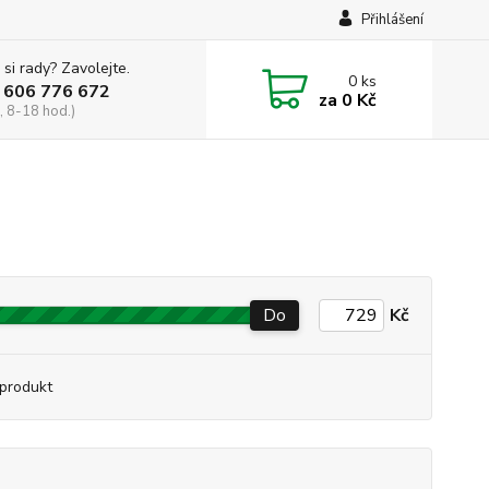
Přihlášení
 si rady? Zavolejte.
0
ks
 606 776 672
za
0 Kč
, 8-18 hod.)
Do
Kč
produkt