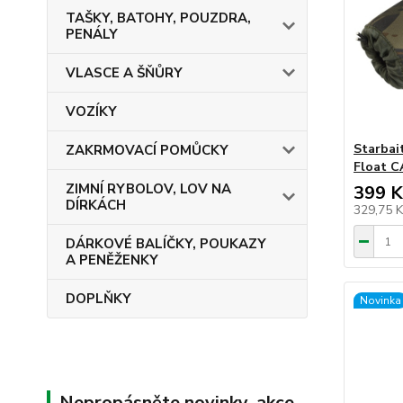
TAŠKY, BATOHY, POUZDRA,
PENÁLY
VLASCE A ŠŇŮRY
VOZÍKY
Starbai
ZAKRMOVACÍ POMŮCKY
Float 
ZIMNÍ RYBOLOV, LOV NA
399 K
DÍRKÁCH
329,75 
DÁRKOVÉ BALÍČKY, POUKAZY
A PENĚŽENKY
DOPLŇKY
Novinka
Nepropásněte novinky, akce