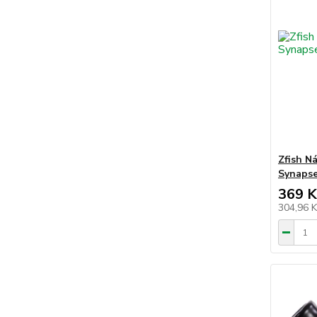
Zfish N
Synapse
369 K
304,96 