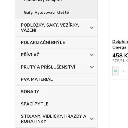
Gafy, Vylovovací kleště
PODLOŽKY, SAKY, VEZÍRKY,
VÁŽENÍ
Delphin
POLARIZAČNÍ BRÝLE
Omega 
458 K
PŘÍVLAČ
378,51 
PRUTY A PŘÍSLUŠENSTVÍ
PVA MATERIÁL
SONARY
SPACÍ PYTLE
STOJANY, VIDLIČKY, HRAZDY A
ROHATINKY