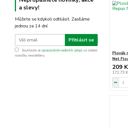
a slevy!
Můžete se kdykoli odhlásit. Zasíláme
jednou za 14 dní.
Přihlásit se
Souhlasím se
zpracováním osobních údajů
za účelem
Plovák 
rozesílky newsletteru.
Net Flo
209 K
172,73 