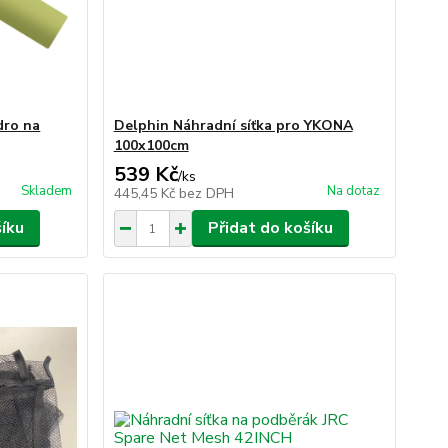
dro na
Delphin Náhradní síťka pro YKONA
100x100cm
539 Kč
/
ks
Skladem
Na dotaz
445,45 Kč
bez DPH
šíku
Přidat do košíku