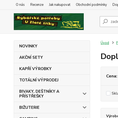
O nás
Recenze
Jak nakupovat
Obchodní podmínky
Dop
Úvod
NOVINKY
Dopl
AKČNÍ SETY
KAPŘÍ VÝROBKY
Cena:
TOTÁLNÍ VÝPRODEJ
BIVAKY, DEŠTNÍKY A
Skl
PŘÍSTŘEŠKY
BIŽUTERIE
Výrob