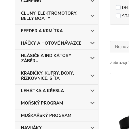
CAMPING
DEL
ČLUNY, ELEKTROMOTORY,
ST
BELLY BOATY
FEEDER A KRMÍTKA
HÁČKY A HOTOVÉ NÁVAZCE
Nejnově
HLÁSIČE A INDIKÁTORY
ZÁBĚRU
Zobrazuji 
KRABIČKY, KUFRY, BOXY,
ŘÍZKOVNICE, SÍTA
LEHÁTKA A KŘESLA
MOŘSKÝ PROGRAM
MUŠKAŘSKÝ PROGRAM
NAVIJÁKY