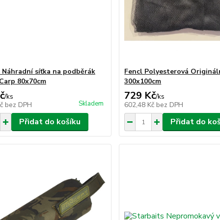
 Náhradní síťka na podběrák
Fencl Polyesterová Origináln
Carp 80x70cm
300x100cm
č
729 Kč
/
ks
/
ks
Skladem
Kč
bez DPH
602,48 Kč
bez DPH
Přidat do košíku
Přidat do ko