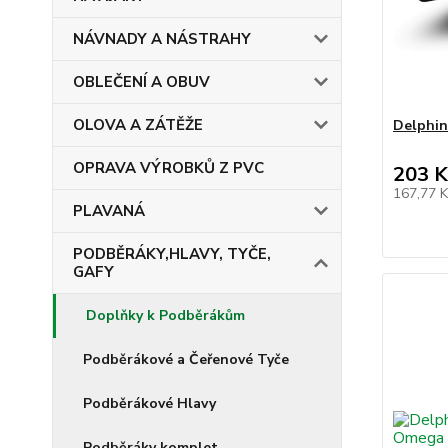
NÁVNADY A NÁSTRAHY
OBLEČENÍ A OBUV
OLOVA A ZÁTĚŽE
Delphi
OPRAVA VÝROBKŮ Z PVC
203 K
167,77 
PLAVANÁ
PODBĚRÁKY,HLAVY, TYČE,
GAFY
Doplňky k Podběrákům
Podběrákové a Čeřenové Tyče
Podběrákové Hlavy
Podběráky komplet