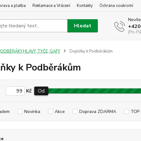
rava a platba
Reklamace a Vrácení
Kontakty
Ochrana soukromí
Nevíte
Hledat
+420
(Po-Pá
PODBĚRÁKY,HLAVY, TYČE, GAFY
Doplňky k Podběrákům
ňky k Podběrákům
Kč
Od
adem
Novinka
Akce
Doprava ZDARMA
TOP 
ce