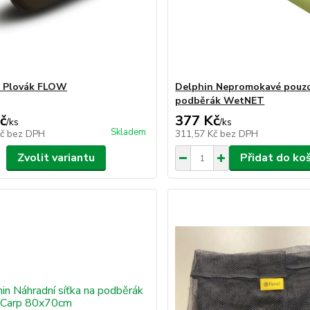
n Plovák FLOW
Delphin Nepromokavé pouz
podběrák WetNET
č
377 Kč
/
ks
/
ks
Skladem
Kč
bez DPH
311,57 Kč
bez DPH
Zvolit variantu
Přidat do ko