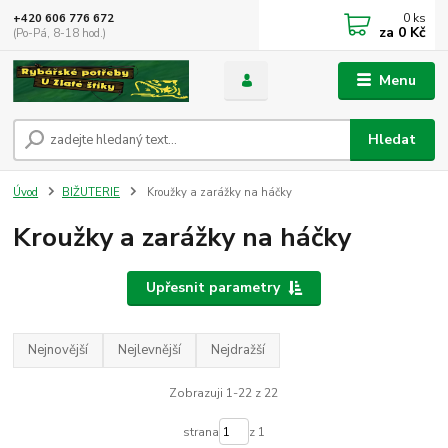
0
ks
+420 606 776 672
za
0 Kč
(Po-Pá, 8-18 hod.)
Menu
Hledat
Úvod
BIŽUTERIE
Kroužky a zarážky na háčky
Kroužky a zarážky na háčky
Upřesnit parametry
Nejnovější
Nejlevnější
Nejdražší
Zobrazuji 1-22 z 22
strana
z 1