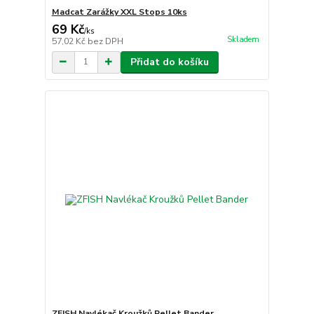
Madcat Zarážky XXL Stops 10ks
69 Kč
/
ks
Skladem
57,02 Kč
bez DPH
Přidat do košíku
ZFISH Navlékač Kroužků Pellet Bander