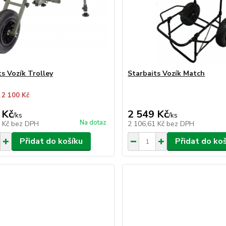
ts Vozík Trolley
Starbaits Vozík Match
 2 100 Kč
 Kč
2 549 Kč
/
ks
/
ks
Na dotaz
1 Kč
bez DPH
2 106,61 Kč
bez DPH
Přidat do košíku
Přidat do ko