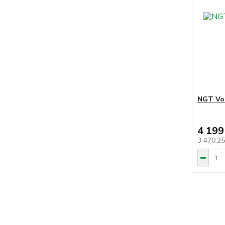
NGT Voz
4 199
3 470,2