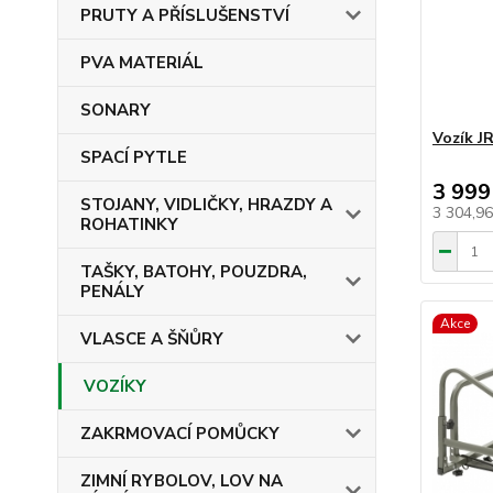
PRUTY A PŘÍSLUŠENSTVÍ
PVA MATERIÁL
SONARY
Vozík J
SPACÍ PYTLE
3 999
STOJANY, VIDLIČKY, HRAZDY A
3 304,9
ROHATINKY
TAŠKY, BATOHY, POUZDRA,
PENÁLY
Akce
VLASCE A ŠŇŮRY
VOZÍKY
ZAKRMOVACÍ POMŮCKY
ZIMNÍ RYBOLOV, LOV NA