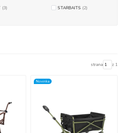
T
(3)
STARBAITS
(2)
strana
z 1
Novinka