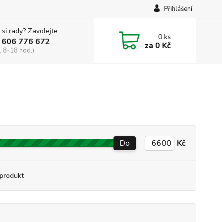
Přihlášení
 si rady? Zavolejte.
0
ks
 606 776 672
za
0 Kč
, 8-18 hod.)
Do
Kč
produkt