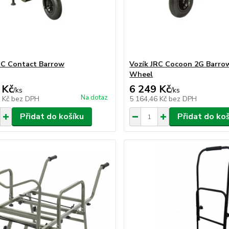
RC Contact Barrow
Vozík JRC Cocoon 2G Barrow
Wheel
 Kč
6 249 Kč
/
ks
/
ks
Na dotaz
6 Kč
bez DPH
5 164,46 Kč
bez DPH
Přidat do košíku
Přidat do ko