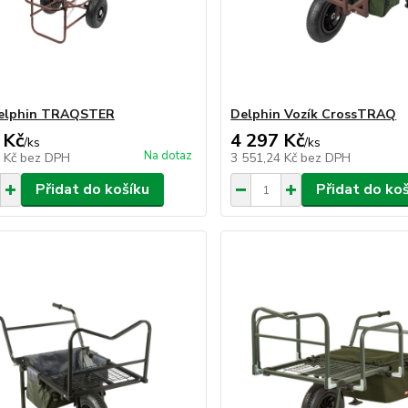
Delphin TRAQSTER
Delphin Vozík CrossTRAQ
 Kč
4 297 Kč
/
ks
/
ks
Na dotaz
1 Kč
bez DPH
3 551,24 Kč
bez DPH
Přidat do košíku
Přidat do ko