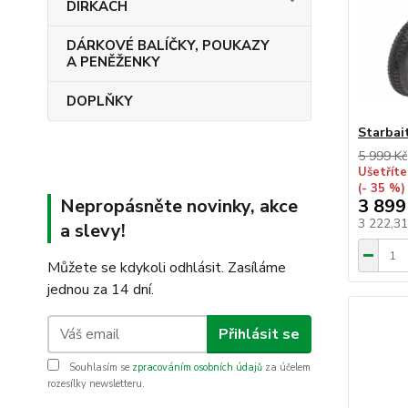
DÍRKÁCH
DÁRKOVÉ BALÍČKY, POUKAZY
A PENĚŽENKY
DOPLŇKY
Starbai
5 999 Kč
Ušetříte
(- 35 %)
Nepropásněte novinky, akce
3 899
3 222,3
a slevy!
Můžete se kdykoli odhlásit. Zasíláme
jednou za 14 dní.
Přihlásit se
Souhlasím se
zpracováním osobních údajů
za účelem
rozesílky newsletteru.