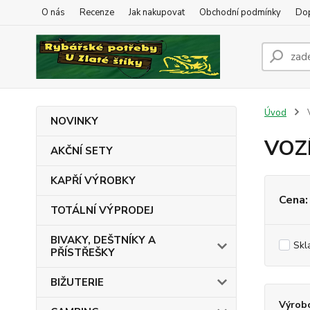
O nás
Recenze
Jak nakupovat
Obchodní podmínky
Dop
Úvod
NOVINKY
VOZ
AKČNÍ SETY
KAPŘÍ VÝROBKY
Cena:
TOTÁLNÍ VÝPRODEJ
BIVAKY, DEŠTNÍKY A
Skl
PŘÍSTŘEŠKY
BIŽUTERIE
Výrob