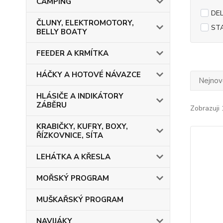
CAMPING
DEL
ČLUNY, ELEKTROMOTORY,
ST
BELLY BOATY
FEEDER A KRMÍTKA
HÁČKY A HOTOVÉ NÁVAZCE
Nejnově
HLÁSIČE A INDIKÁTORY
ZÁBĚRU
Zobrazuji 
KRABIČKY, KUFRY, BOXY,
ŘÍZKOVNICE, SÍTA
LEHÁTKA A KŘESLA
MOŘSKÝ PROGRAM
MUŠKAŘSKÝ PROGRAM
NAVIJÁKY