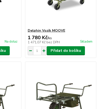
Delphin Vozík MOOVE
1 780 Kč
/
ks
Na dotaz
Skladem
1 471,07 Kč
bez DPH
šíku
Přidat do košíku