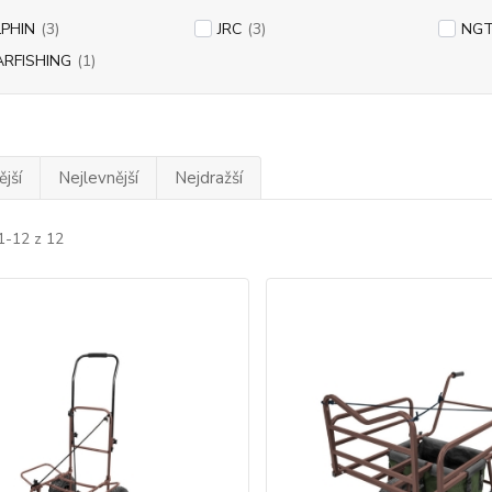
PHIN
(3)
JRC
(3)
NG
ARFISHING
(1)
jší
Nejlevnější
Nejdražší
1-12 z 12