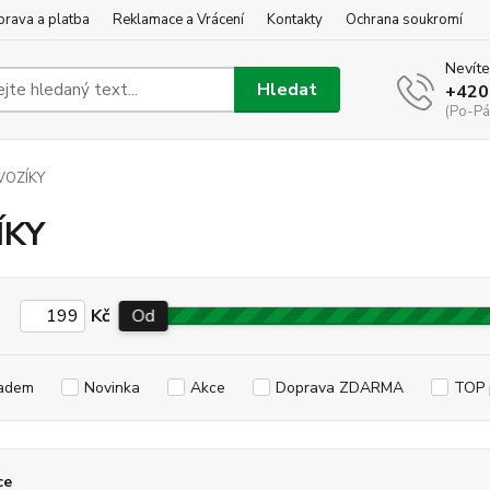
rava a platba
Reklamace a Vrácení
Kontakty
Ochrana soukromí
Nevíte
Hledat
+420
(Po-Pá
VOZÍKY
ÍKY
Kč
Od
adem
Novinka
Akce
Doprava ZDARMA
TOP 
ce