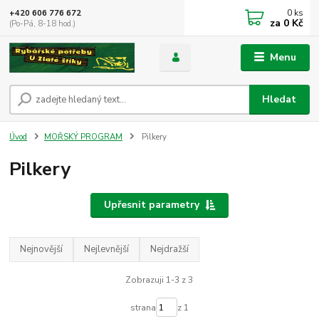
0
ks
+420 606 776 672
za
0 Kč
(Po-Pá, 8-18 hod.)
Menu
Hledat
Úvod
MOŘSKÝ PROGRAM
Pilkery
Pilkery
Upřesnit parametry
Nejnovější
Nejlevnější
Nejdražší
Zobrazuji 1-3 z 3
strana
z 1