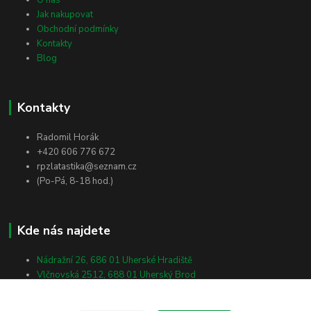
O nás
Jak nakupovat
Obchodní podmínky
Kontakty
Blog
Kontakty
Radomil Horák
+420 606 776 672
rpzlatastika@seznam.cz
(Po-Pá, 8-18 hod.)
Kde nás najdete
Nádražní 26, 686 01 Uherské Hradiště
Vlčnovská 2512, 688 01 Uherský Brod
Masarykova 138, 698 01 Veselí nad Moravou