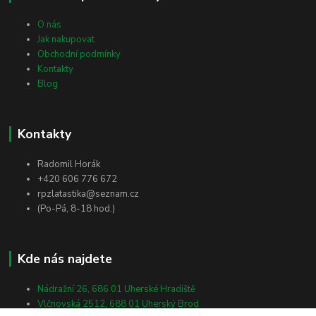
O nás
Jak nakupovat
Obchodní podmínky
Kontakty
Blog
Kontakty
Radomil Horák
+420 606 776 672
rpzlatastika@seznam.cz
(Po-Pá, 8-18 hod.)
Kde nás najdete
Nádražní 26, 686 01 Uherské Hradiště
Vlčnovská 2512, 688 01 Uherský Brod