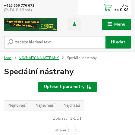
0
ks
+420 606 776 672
za
0 Kč
(Po-Pá, 8-18 hod.)
Menu
Hledat
Úvod
NÁVNADY A NÁSTRAHY
Speciální nástrahy
Speciální nástrahy
Upřesnit parametry
Nejnovější
Nejlevnější
Nejdražší
Zobrazuji 1-1 z 1
strana
z 1