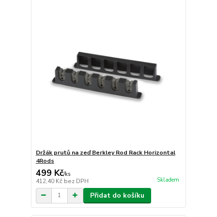
Držák prutů na zeď Berkley Rod Rack Horizontal
4Rods
499 Kč
/
ks
Skladem
412,40 Kč
bez DPH
Přidat do košíku