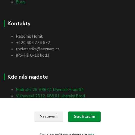
Blog
Kontakty
Radomil Horák
+420 606 776 672
rpzlatastika@seznam.cz
(Po-Pá, 8-18 hod.)
Kde nás najdete
Nádražní 26, 686 01 Uherské Hradiště
Vlčnovská 2512, 688 01 Uherský Brod
Masarykova 138, 698 01 Veselí nad Moravou
Souhlasím
Nastavení