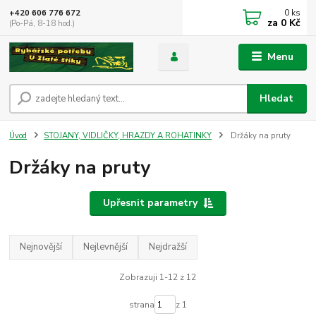
0
ks
+420 606 776 672
za
0 Kč
(Po-Pá, 8-18 hod.)
Menu
Hledat
Úvod
STOJANY, VIDLIČKY, HRAZDY A ROHATINKY
Držáky na pruty
Držáky na pruty
Upřesnit parametry
Nejnovější
Nejlevnější
Nejdražší
Zobrazuji 1-12 z 12
strana
z 1