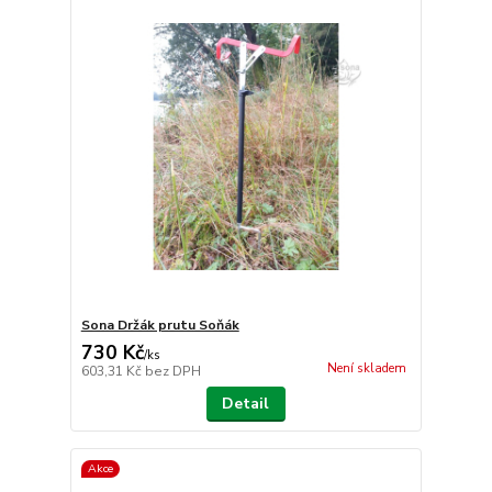
Sona Držák prutu Soňák
730 Kč
/
ks
Není skladem
603,31 Kč
bez DPH
Detail
Akce