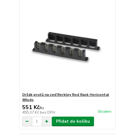
Držák prutů na zeď Berkley Rod Rack Horizontal
6Rods
551 Kč
/
ks
Skladem
455,37 Kč
bez DPH
Přidat do košíku