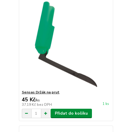
Sensas Držák na prut
45 Kč
/
ks
1 ks
37,19 Kč
bez DPH
Přidat do košíku