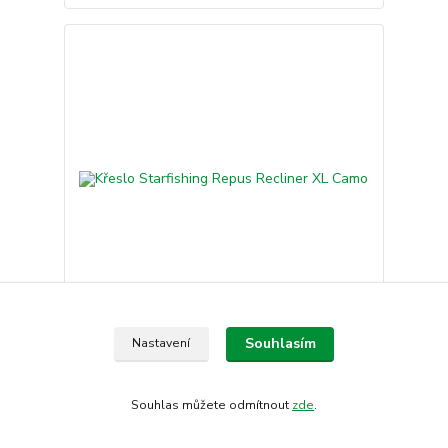
Křeslo Starfishing Repus Recliner XL Camo
Souhlasím
Nastavení
2 899 Kč
/
ks
Skladem
2 395,87 Kč
bez DPH
Souhlas můžete odmítnout
zde
.
Přidat do košíku