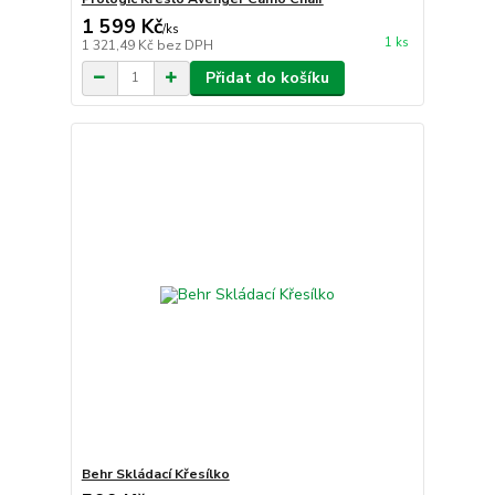
1 599 Kč
/
ks
1 ks
1 321,49 Kč
bez DPH
Přidat do košíku
Behr Skládací Křesílko