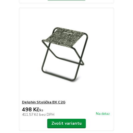
Delphin Stolička BX C2G
498 Kč
/
ks
Na dotaz
411,57 Kč
bez DPH
Zvolit variantu