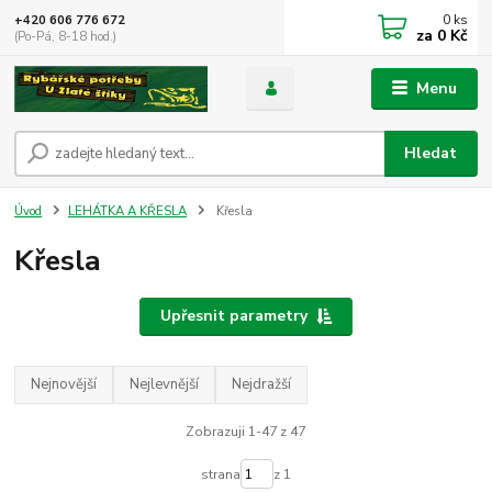
0
ks
+420 606 776 672
za
0 Kč
(Po-Pá, 8-18 hod.)
Menu
Hledat
Úvod
LEHÁTKA A KŘESLA
Křesla
Křesla
Upřesnit parametry
Nejnovější
Nejlevnější
Nejdražší
Zobrazuji 1-47 z 47
strana
z 1