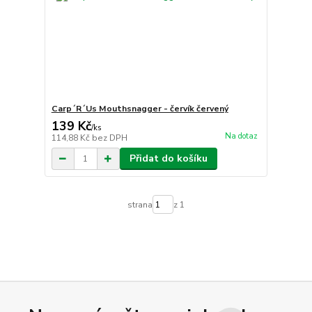
Carp´R´Us Mouthsnagger - červík červený
139 Kč
/
ks
Na dotaz
114,88 Kč
bez DPH
Přidat do košíku
strana
z 1