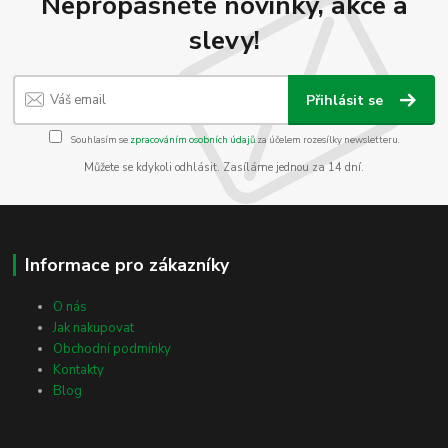
Nepropásněte novinky, akce a
slevy!
Přihlásit se
Souhlasím se
zpracováním osobních údajů
za účelem rozesílky newsletteru.
Můžete se kdykoli odhlásit. Zasíláme jednou za 14 dní.
Informace pro zákazníky
O nás
Jak nakupovat
Obchodní podmínky
Kontakty
Blog