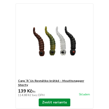
Carp´R´Us Rovnátko krátké - Mouthsnagger
Shorty
139 Kč
/
ks
Skladem
114,88 Kč
bez DPH
Zvolit variantu