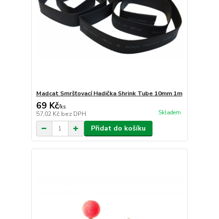
Madcat Smršťovací Hadička Shrink Tube 10mm 1m
69 Kč
/
ks
Skladem
57,02 Kč
bez DPH
Přidat do košíku