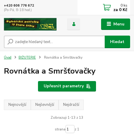
0
ks
+420 606 776 672
za
0 Kč
(Po-Pá, 8-18 hod.)
Menu
Hledat
Úvod
BIŽUTERIE
Rovnátka a Smršťovačky
Rovnátka a Smršťovačky
Upřesnit parametry
Nejnovější
Nejlevnější
Nejdražší
Zobrazuji 1-13 z 13
strana
z 1