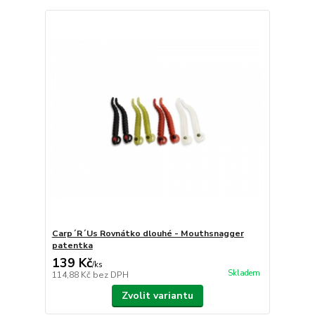
Carp´R´Us Rovnátko dlouhé - Mouthsnagger
patentka
139 Kč
/
ks
Skladem
114,88 Kč
bez DPH
Zvolit variantu