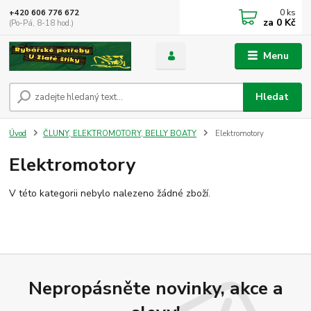
0
ks
+420 606 776 672
za
0 Kč
(Po-Pá, 8-18 hod.)
Menu
Hledat
Úvod
ČLUNY, ELEKTROMOTORY, BELLY BOATY
Elektromotory
Elektromotory
V této kategorii nebylo nalezeno žádné zboží.
Nepropásněte novinky, akce a