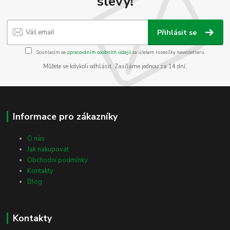
slevy!
Přihlásit se
Souhlasím se
zpracováním osobních údajů
za účelem rozesílky newsletteru.
Můžete se kdykoli odhlásit. Zasíláme jednou za 14 dní.
Informace pro zákazníky
O nás
Jak nakupovat
Obchodní podmínky
Kontakty
Blog
Kontakty