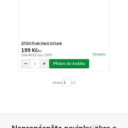
ZFISH Prak Hard Attack
199 Kč
/
ks
Skladem
164,46 Kč
bez DPH
Přidat do košíku
strana
z 1
Nepropásněte novinky, akce a