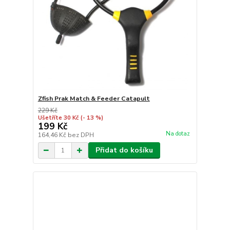
Zfish Prak Match & Feeder Catapult
229 Kč
Ušetříte 30 Kč
(- 13 %)
199 Kč
Na dotaz
164,46 Kč
bez DPH
Přidat do košíku