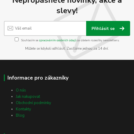
slevy!
Přihlásit se
Souhlasím se
zpracováním osobních údajů
za účelem rozesílky newsletteru.
Můžete se kdykoli odhlásit. Zasíláme jednou za 14 dní.
Informace pro zákazníky
O nás
Jak nakupovat
Obchodní podmínky
Kontakty
Blog