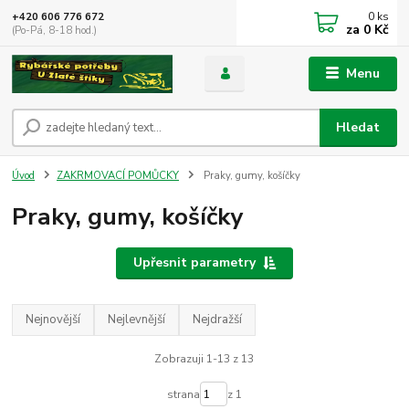
0
ks
+420 606 776 672
za
0 Kč
(Po-Pá, 8-18 hod.)
Menu
Hledat
Úvod
ZAKRMOVACÍ POMŮCKY
Praky, gumy, košíčky
Praky, gumy, košíčky
Upřesnit parametry
Nejnovější
Nejlevnější
Nejdražší
Zobrazuji 1-13 z 13
strana
z 1