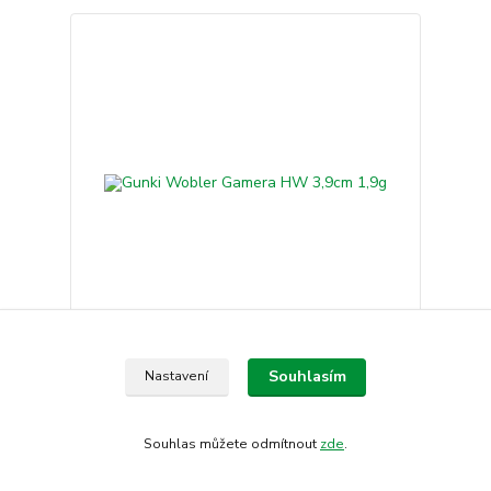
Gunki Wobler Gamera HW 3,9cm 1,9g
Souhlasím
Nastavení
249 Kč
/
ks
Skladem
205,79 Kč
bez DPH
Zvolit variantu
Souhlas můžete odmítnout
zde
.