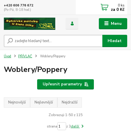
0
ks
+420 606 776 672
za
0 Kč
(Po-Pá, 8-18 hod.)
Menu
Hledat
Úvod
PŘÍVLAČ
Woblery/Poppery
Woblery/Poppery
Upřesnit parametry
Nejnovější
Nejlevnější
Nejdražší
Zobrazuji 1-50 z 115
strana
z 3
další