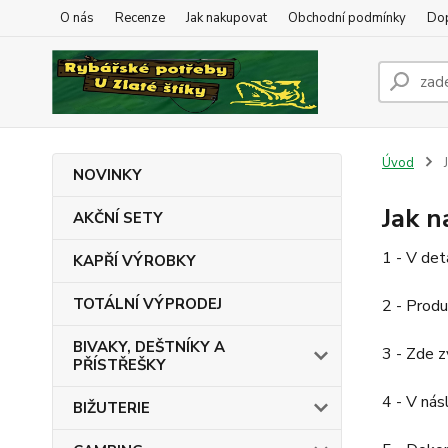
O nás
Recenze
Jak nakupovat
Obchodní podmínky
Dop
Úvod
J
NOVINKY
Jak 
AKČNÍ SETY
1 - V det
KAPŘÍ VÝROBKY
TOTÁLNÍ VÝPRODEJ
2 - Produ
BIVAKY, DEŠTNÍKY A
3 - Zde z
PŘÍSTŘEŠKY
4 - V nás
BIŽUTERIE