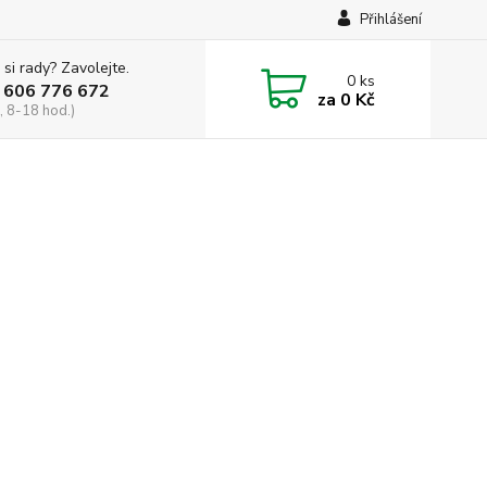
Přihlášení
 si rady? Zavolejte.
0
ks
 606 776 672
za
0 Kč
, 8-18 hod.)