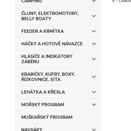
5 - Doko
CAMPING
ČLUNY, ELEKTROMOTORY,
BELLY BOATY
FEEDER A KRMÍTKA
HÁČKY A HOTOVÉ NÁVAZCE
HLÁSIČE A INDIKÁTORY
ZÁBĚRU
KRABIČKY, KUFRY, BOXY,
ŘÍZKOVNICE, SÍTA
LEHÁTKA A KŘESLA
MOŘSKÝ PROGRAM
MUŠKAŘSKÝ PROGRAM
NAVIJÁKY