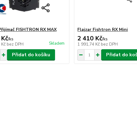
 Přijímač FISHTRON RX MAX
Flajzar Fishtron RX Mini
 Kč
2 410 Kč
/
ks
/
ks
Skladem
4 Kč
bez DPH
1 991,74 Kč
bez DPH
Přidat do košíku
Přidat do ko