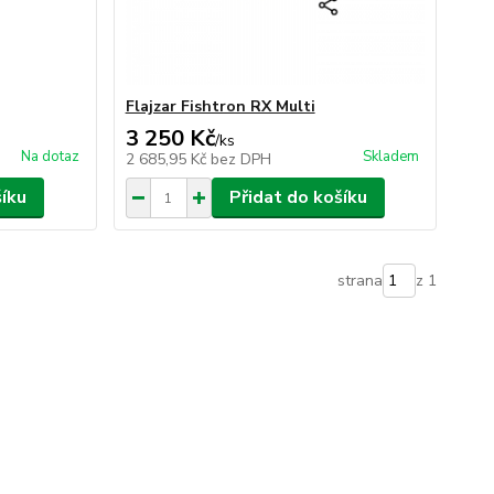
Flajzar Fishtron RX Multi
3 250 Kč
/
ks
Na dotaz
Skladem
2 685,95 Kč
bez DPH
šíku
Přidat do košíku
strana
z 1