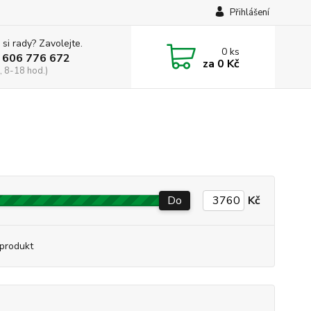
Přihlášení
 si rady? Zavolejte.
0
ks
 606 776 672
za
0 Kč
, 8-18 hod.)
Do
Kč
produkt