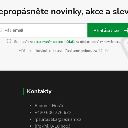
epropásněte novinky, akce a slev
Přihlásit se
Souhlasím se
zpracováním osobních údajů
za účelem rozesílky newsletteru.
Můžete se kdykoli odhlásit. Zasíláme jednou za 14 dní.
Kontakty
Radomil Horák
+420 606 776 672
rpzlatastika@seznam.cz
(Po-Pá, 8-18 hod.)