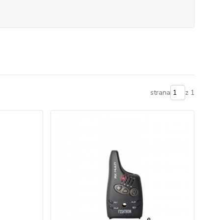
strana
z 1