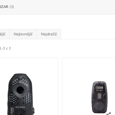
JZAR
(3)
jší
Nejlevnější
Nejdražší
1-3 z 3