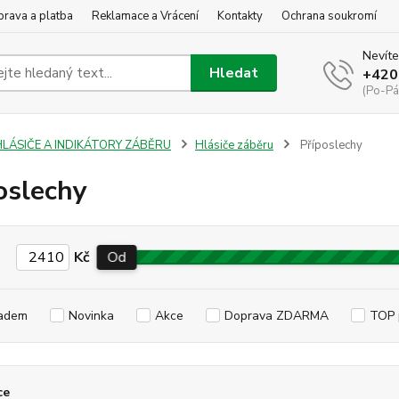
rava a platba
Reklamace a Vrácení
Kontakty
Ochrana soukromí
Nevíte
Hledat
+420
(Po-Pá
HLÁSIČE A INDIKÁTORY ZÁBĚRU
Hlásiče záběru
Příposlechy
oslechy
Kč
Od
adem
Novinka
Akce
Doprava ZDARMA
TOP 
ce