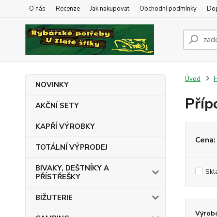
O nás
Recenze
Jak nakupovat
Obchodní podmínky
Dop
Úvod
NOVINKY
Příp
AKČNÍ SETY
KAPŘÍ VÝROBKY
Cena:
TOTÁLNÍ VÝPRODEJ
BIVAKY, DEŠTNÍKY A
Skl
PŘÍSTŘEŠKY
BIŽUTERIE
Výrob