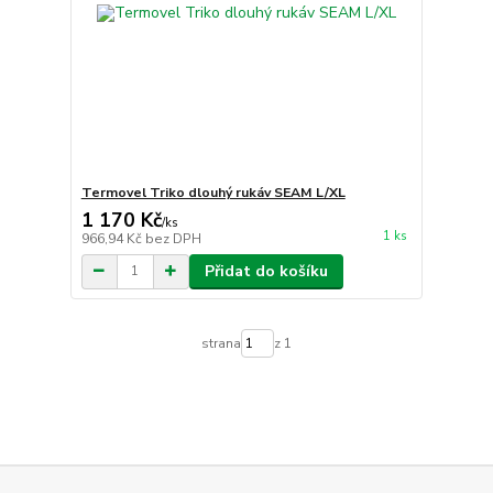
Termovel Triko dlouhý rukáv SEAM L/XL
1 170 Kč
/
ks
1 ks
966,94 Kč
bez DPH
Přidat do košíku
strana
z 1