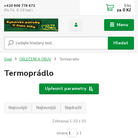
0
ks
+420 606 776 672
za
0 Kč
(Po-Pá, 8-18 hod.)
Menu
Hledat
Úvod
OBLEČENÍ A OBUV
Termoprádlo
Termoprádlo
Upřesnit parametry
Nejnovější
Nejlevnější
Nejdražší
Zobrazuji 1-10 z 10
strana
z 1