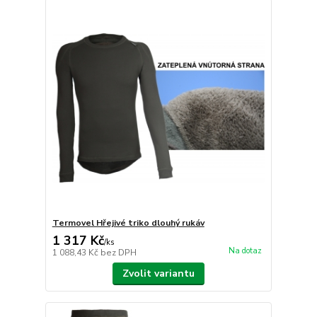
Termovel Hřejivé triko dlouhý rukáv
1 317 Kč
/
ks
Na dotaz
1 088,43 Kč
bez DPH
Zvolit variantu