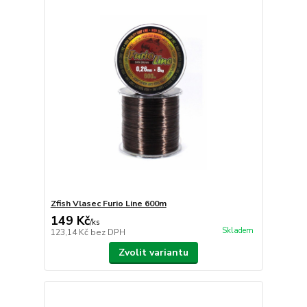
Zfish Vlasec Furio Line 600m
149 Kč
/
ks
Skladem
123,14 Kč
bez DPH
Zvolit variantu