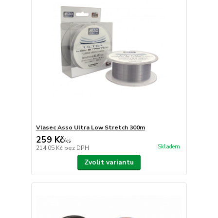
Vlasec Asso Ultra Low Stretch 300m
259 Kč
/
ks
Skladem
214,05 Kč
bez DPH
Zvolit variantu