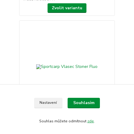
Zvolit variantu
Souhlasím
Nastavení
Sportcarp Vlasec Stoner Fluo
Souhlas můžete odmítnout
zde
.
489 Kč
/
ks
Skladem
404,13 Kč
bez DPH