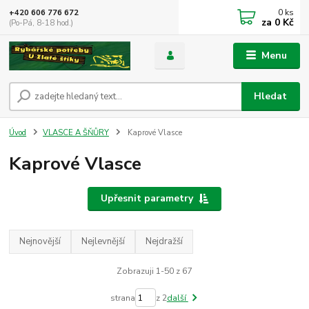
0
ks
+420 606 776 672
za
0 Kč
(Po-Pá, 8-18 hod.)
Menu
Hledat
Úvod
VLASCE A ŠŇŮRY
Kaprové Vlasce
Kaprové Vlasce
Upřesnit parametry
Nejnovější
Nejlevnější
Nejdražší
Zobrazuji 1-50 z 67
strana
z 2
další