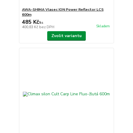
AWA-SHIMA Vlasec ION Power Reflector LCS
600m
485 Kč
/
ks
Skladem
400,83 Kč
bez DPH
Zvolit variantu