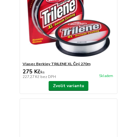
Vlasec Berkley TRILENE XL Čirý 270m
275 Kč
/
ks
Skladem
227,27 Kč
bez DPH
Zvolit variantu