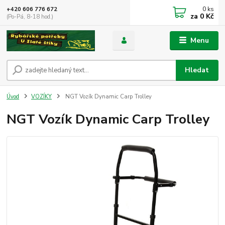
0
ks
+420 606 776 672
za
0 Kč
(Po-Pá, 8-18 hod.)
Menu
Hledat
Úvod
VOZÍKY
NGT Vozík Dynamic Carp Trolley
NGT Vozík Dynamic Carp Trolley