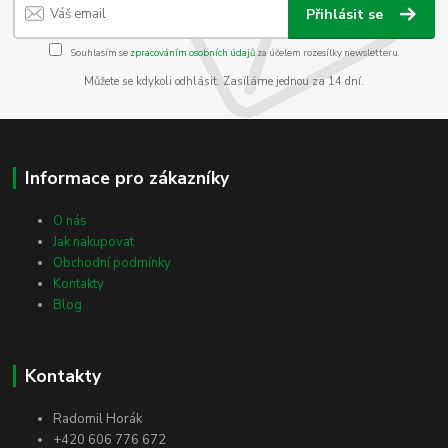
Přihlásit se
Souhlasím se
zpracováním osobních údajů
za účelem rozesílky newsletteru.
Můžete se kdykoli odhlásit. Zasíláme jednou za 14 dní.
Informace pro zákazníky
O nás
Jak nakupovat
Obchodní podmínky
Kontakty
Blog
Kontakty
Radomil Horák
+420 606 776 672