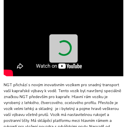
NGT přichází s novým inovativním vozíkem pro snadný transport
vaší kaprařské výbavy k vodě. Tento vozík byl navržený speciálně
značkou NGT především pro kapraře. Hlavní rám vozíku je
vyrobený z lehkého, čtvercového, ocelového profilu. Přestože je
vozík velmi lehký a skladný, je i bytelný a pojme hravě veškerou
vaší výbavu včetně prutů. Vozík má nastavitelnou rukojeť a
postranní lišty. Má sklápěcí platformu mezi hlavním rámem a
rukojetí pro vložení pouzdra s rybářskými pruty. Narozdíl od