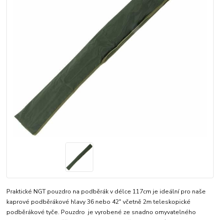
Praktické NGT pouzdro na podběrák v délce 117cm je ideální pro naše
kaprové podběrákové hlavy 36 nebo 42" včetně 2m teleskopické
podběrákové tyče. Pouzdro je vyrobené ze snadno omyvatelného