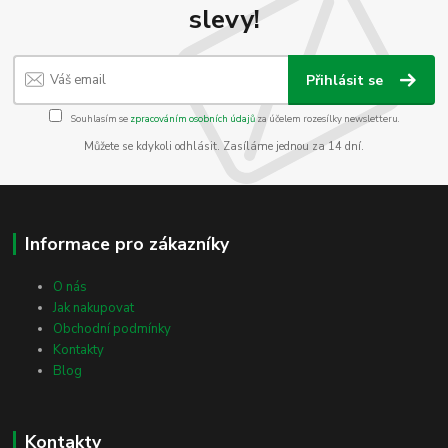
slevy!
Přihlásit se
Souhlasím se
zpracováním osobních údajů
za účelem rozesílky newsletteru.
Můžete se kdykoli odhlásit. Zasíláme jednou za 14 dní.
Informace pro zákazníky
O nás
Jak nakupovat
Obchodní podmínky
Kontakty
Blog
Kontakty