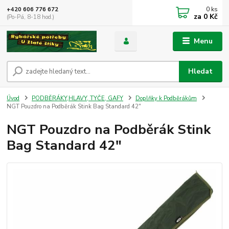
0
ks
+420 606 776 672
za
0 Kč
(Po-Pá, 8-18 hod.)
Menu
Hledat
Úvod
PODBĚRÁKY,HLAVY, TYČE, GAFY
Doplňky k Podběrákům
NGT Pouzdro na Podběrák Stink Bag Standard 42"
NGT Pouzdro na Podběrák Stink
Bag Standard 42"