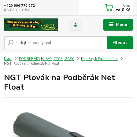
0
ks
+420 606 776 672
za
0 Kč
(Po-Pá, 8-18 hod.)
Menu
Hledat
Úvod
PODBĚRÁKY,HLAVY, TYČE, GAFY
Doplňky k Podběrákům
NGT Plovák na Podběrák Net Float
NGT Plovák na Podběrák Net
Float