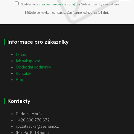
Souhlasím se
zpracováním osobních údajů
za účelem rozesílky newsletteru.
Můžete se kdykoli odhlásit. Zasíláme jednou za 14 dní.
Informace pro zákazníky
O nás
Jak nakupovat
Obchodní podmínky
Kontakty
Blog
Kontakty
Radomil Horák
+420 606 776 672
rpzlatastika@seznam.cz
(Po-Pá, 8-18 hod.)