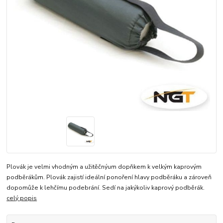
Plovák je velmi vhodným a užitěčnýum dopňkem k velkým kaprovým
podběrákům. Plovák zajistí ideální ponoření hlavy podběráku a zároveň
dopomůže k lehčímu podebrání. Sedí na jakýkoliv kaprový podběrák.
celý popis