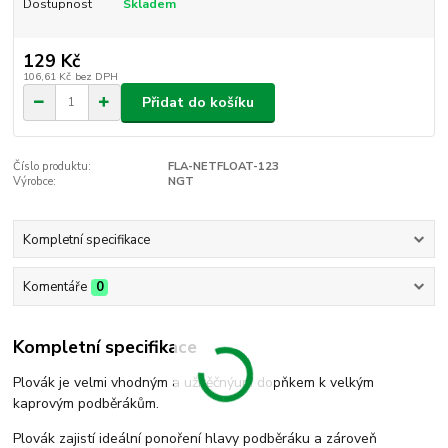
Dostupnost
Skladem
129 Kč
106,61 Kč
bez DPH
Přidat do košíku
Číslo produktu:
FLA-NETFLOAT-123
Výrobce:
NGT
Kompletní specifikace
Komentáře
0
Kompletní specifikace
Plovák je velmi vhodným a užitěčnýum dopňkem k velkým
kaprovým podběrákům.
Plovák zajistí ideální ponoření hlavy podběráku a zároveň