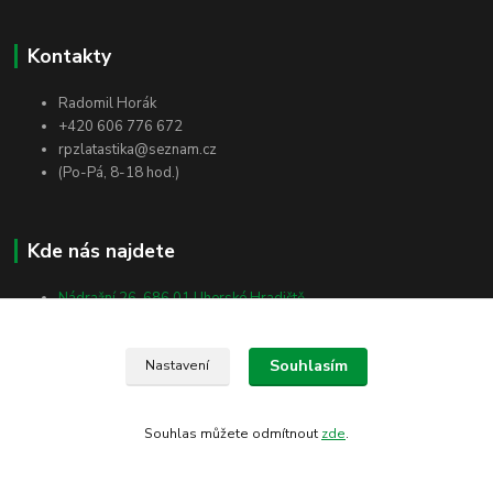
Kontakty
Radomil Horák
+420 606 776 672
rpzlatastika@seznam.cz
(Po-Pá, 8-18 hod.)
Kde nás najdete
Nádražní 26, 686 01 Uherské Hradiště
Vlčnovská 2512, 688 01 Uherský Brod
Masarykova 138, 698 01 Veselí nad Moravou
Souhlasím
Nastavení
Souhlas můžete odmítnout
zde
.
Vytvořeno na
Eshop-rychle.cz