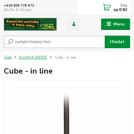
0
ks
+420 606 776 672
za
0 Kč
(Po-Pá, 8-18 hod.)
Menu
Hledat
Úvod
OLOVA A ZÁTĚŽE
Cube - in line
Cube - in line