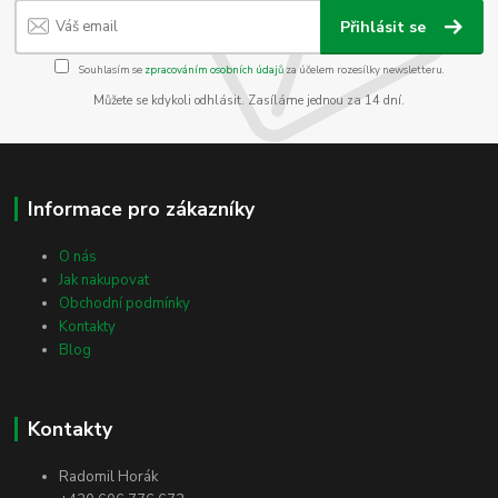
Přihlásit se
Souhlasím se
zpracováním osobních údajů
za účelem rozesílky newsletteru.
Můžete se kdykoli odhlásit. Zasíláme jednou za 14 dní.
Informace pro zákazníky
O nás
Jak nakupovat
Obchodní podmínky
Kontakty
Blog
Kontakty
Radomil Horák