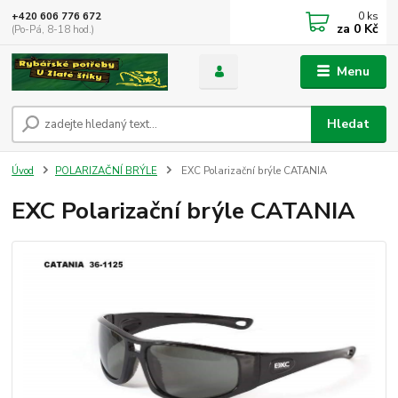
0
ks
+420 606 776 672
za
0 Kč
(Po-Pá, 8-18 hod.)
Menu
Hledat
Úvod
POLARIZAČNÍ BRÝLE
EXC Polarizační brýle CATANIA
EXC Polarizační brýle CATANIA