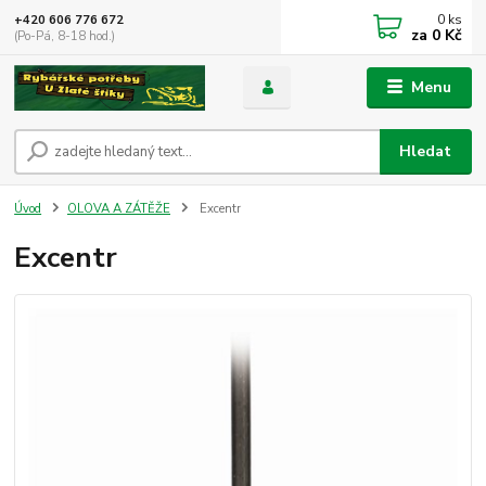
0
ks
+420 606 776 672
za
0 Kč
(Po-Pá, 8-18 hod.)
Menu
Hledat
Úvod
OLOVA A ZÁTĚŽE
Excentr
Excentr