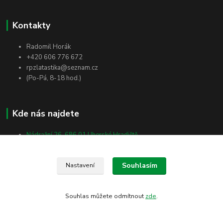
Kontakty
Radomil Horák
+420 606 776 672
rpzlatastika@seznam.cz
(Po-Pá, 8-18 hod.)
Kde nás najdete
Nádražní 26, 686 01 Uherské Hradiště
Vlčnovská 2512, 688 01 Uherský Brod
Masarykova 138, 698 01 Veselí nad Moravou
Souhlasím
Nastavení
Souhlas můžete odmítnout
zde
.
Vytvořeno na
Eshop-rychle.cz