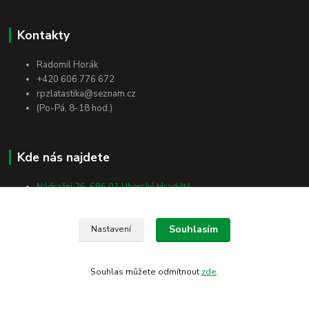
Kontakty
Radomil Horák
+420 606 776 672
rpzlatastika@seznam.cz
(Po-Pá, 8-18 hod.)
Kde nás najdete
Nádražní 26, 686 01 Uherské Hradiště
Vlčnovská 2512, 688 01 Uherský Brod
Masarykova 138, 698 01 Veselí nad Moravou
Souhlasím
Nastavení
Souhlas můžete odmítnout
zde
.
Vytvořeno na
Eshop-rychle.cz