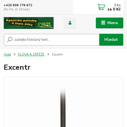
0
ks
+420 606 776 672
za
0 Kč
(Po-Pá, 8-18 hod.)
Menu
Hledat
Úvod
OLOVA A ZÁTĚŽE
Excentr
Excentr