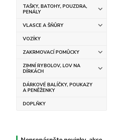
TAŠKY, BATOHY, POUZDRA,
PENÁLY
VLASCE A ŠŇŮRY
VOZÍKY
ZAKRMOVACÍ POMŮCKY
ZIMNÍ RYBOLOV, LOV NA
DÍRKÁCH
DÁRKOVÉ BALÍČKY, POUKAZY
A PENĚŽENKY
DOPLŇKY
Nepropásněte novinky, akce