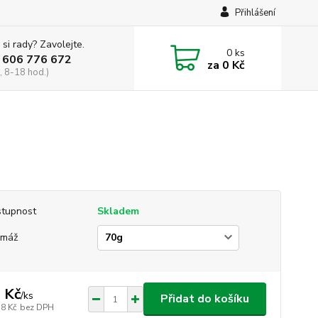
Přihlášení
 si rady? Zavolejte.
0
ks
 606 776 672
za
0 Kč
, 8-18 hod.)
tupnost
Skladem
amáž
 Kč
/
ks
Přidat do košíku
18 Kč
bez DPH