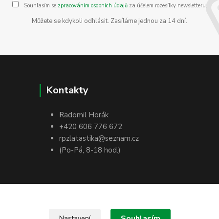
Souhlasím se
zpracováním osobních údajů
za účelem rozesílky newsletteru.
Můžete se kdykoli odhlásit. Zasíláme jednou za 14 dní.
Kontakty
Radomil Horák
+420 606 776 672
rpzlatastika@seznam.cz
(Po-Pá, 8-18 hod.)
Souhlasím
Nastavení