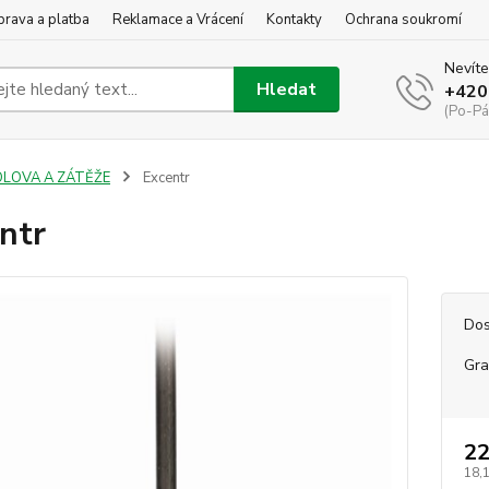
rava a platba
Reklamace a Vrácení
Kontakty
Ochrana soukromí
Nevíte
Hledat
+420
(Po-Pá
OLOVA A ZÁTĚŽE
Excentr
ntr
Dos
Gr
22
18,