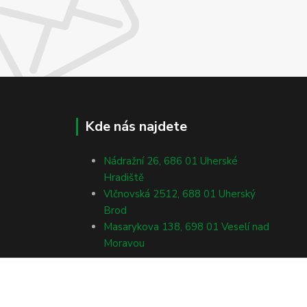
Kde nás najdete
Nádražní 26, 686 01 Uherské
Hradiště
Vlčnovská 2512, 688 01 Uherský
Brod
Masarykova 138, 698 01 Veselí nad
Moravou