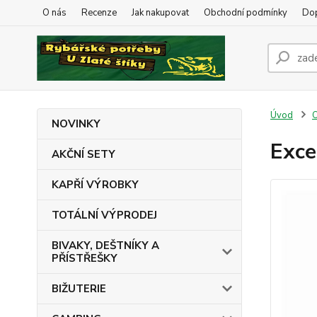
O nás
Recenze
Jak nakupovat
Obchodní podmínky
Dop
Úvod
NOVINKY
Exce
AKČNÍ SETY
KAPŘÍ VÝROBKY
TOTÁLNÍ VÝPRODEJ
BIVAKY, DEŠTNÍKY A
PŘÍSTŘEŠKY
BIŽUTERIE