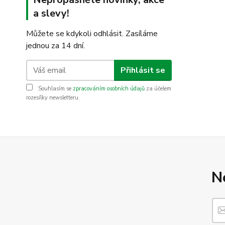
a slevy!
Můžete se kdykoli odhlásit. Zasíláme
jednou za 14 dní.
Přihlásit se
Souhlasím se
zpracováním osobních údajů
za účelem
rozesílky newsletteru.
N