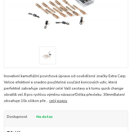
Inovativní kamuflážní povrchová úprava od osvědčené značky Extra Carp.
Velice efektivní a snadno použitelná součást koncových udic, která
perfektně zabraňuje zamotání celé Vaší sestavy a k tomu quick change
obratlík vel.8 pro rychlou výměnu návazce!Délka převleku: 30mmBalení
obsahuje:10x silikon pře...
celý popis
Dostupnost
Na dotaz