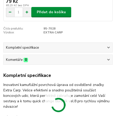
79 Kč
65,29 Kč
bez DPH
Přidat do košíku
Číslo produktu:
95-7028
Výrobce:
EXTRA CARP
Kompletní specifikace
Komentáře
0
Kompletní specifikace
Inovativní kamuflážní povrchová úprava od osvědčené značky
Extra Carp. Velice efektivní a snadno použitelná součást
koncových udic, která perfektně zabraňuje zamotání celé Vaší
sestavy a k tomu quick change obratlík vel.8 pro rychlou výměnu
návazce!