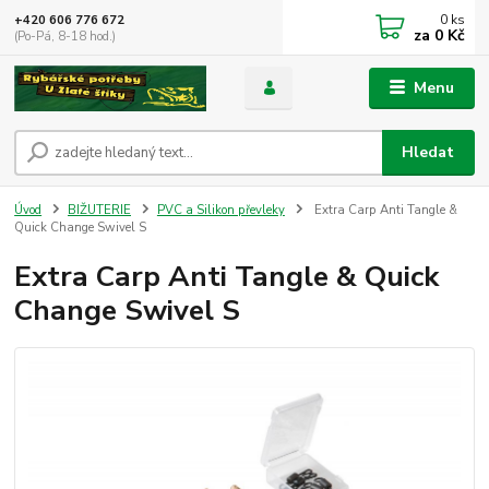
0
ks
+420 606 776 672
za
0 Kč
(Po-Pá, 8-18 hod.)
Menu
Hledat
Úvod
BIŽUTERIE
PVC a Silikon převleky
Extra Carp Anti Tangle &
Quick Change Swivel S
Extra Carp Anti Tangle & Quick
Change Swivel S