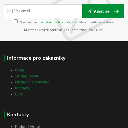
Přihlásit se
Souhlasím se
zpracováním osobních údajů
za účelem rozesílky newsletteru.
Můžete se kdykoli odhlásit. Zasíláme jednou za 14 dní.
Informace pro zákazníky
O nás
Jak nakupovat
Obchodní podmínky
Kontakty
Blog
Kontakty
Radomil Horák