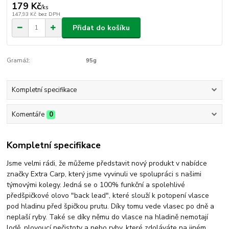
179 Kč
/
ks
147,93 Kč
bez DPH
Přidat do košíku
Gramáž:
95g
Kompletní specifikace
Komentáře
0
Kompletní specifikace
Jsme velmi rádi, že můžeme představit nový produkt v nabídce
značky Extra Carp, který jsme vyvinuli ve spolupráci s našimi
týmovými kolegy. Jedná se o 100% funkční a spolehlivé
předšpičkové olovo "back lead", které slouží k potopení vlasce
pod hladinu před špičkou prutu. Díky tomu vede vlasec po dně a
neplaší ryby. Také se díky němu do vlasce na hladině nemotají
lodě, plovoucí nečistoty a nebo ryby, které zdoláváte na jiném