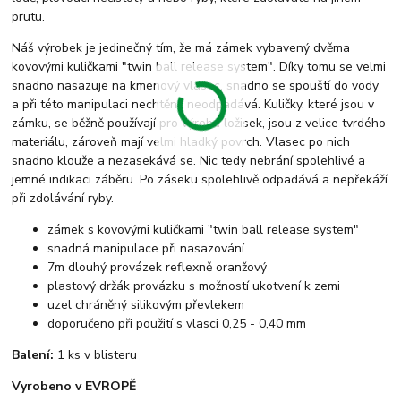
prutu.
Náš výrobek je jedinečný tím, že má zámek vybavený dvěma
kovovými kuličkami "twin ball release system". Díky tomu se velmi
snadno nasazuje na kmenový vlasec, snadno se spouští do vody
a při této manipulaci nechtěně neodpadává. Kuličky, které jsou v
zámku, se běžně používají pro výrobu ložisek, jsou z velice tvrdého
materiálu, zároveň mají velmi hladký povrch. Vlasec po nich
snadno klouže a nezasekává se. Nic tedy nebrání spolehlivé a
jemné indikaci záběru. Po záseku spolehlivě odpadává a nepřekáží
při zdolávání ryby.
zámek s kovovými kuličkami "twin ball release system"
snadná manipulace při nasazování
7m dlouhý provázek reflexně oranžový
plastový držák provázku s možností ukotvení k zemi
uzel chráněný silikovým převlekem
doporučeno při použití s vlasci 0,25 - 0,40 mm
Balení:
1 ks v blisteru
Vyrobeno v EVROPĚ