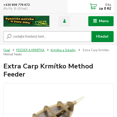
0
ks
+420 606 776 672
za
0 Kč
(Po-Pá, 8-18 hod.)
Menu
Hledat
Úvod
FEEDER A KRMÍTKA
Krmítka a Srkačky
Extra Carp Krmítko
Method Feeder
Extra Carp Krmítko Method
Feeder