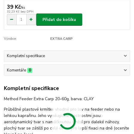
39 Kč
/
ks
32,23 Kč
bez DPH
Přidat do košíku
Výrobce:
EXTRA CARP
Kompletní specifikace
Komentáře
0
Kompletní specifikace
Method Feeder Extra Carp 20-60g, barva: CLAY
Průběžné plastové krmítko vhodné pro lov na feeder nebo na
lehkou kaprařinu. Jeho vynikajícími vlastnostmi jsou:
aerodynamický tvar s namáčknutou směsí pro daleké náhozy,
plochý tvar se zátěží po celé délce pro lepší fixaci na dně (oceníte