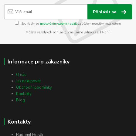
Přihlásit se
Souhlasím se
zpracováním osobních údajů
za účelem rozesílky newsletteru.
Můžete se kdykoli odhlásit. Zasíláme jednou za 14 dní.
Informace pro zákazníky
O nás
Jak nakupovat
Obchodní podmínky
Kontakty
Blog
Kontakty
Radomil Horák