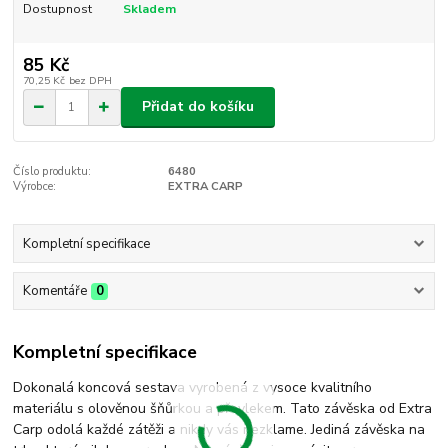
Dostupnost
Skladem
85 Kč
70,25 Kč
bez DPH
Přidat do košíku
Číslo produktu:
6480
Výrobce:
EXTRA CARP
Kompletní specifikace
Komentáře
0
Kompletní specifikace
Dokonalá koncová sestava vyrobená z vysoce kvalitního
materiálu s olověnou šňůrkou a převlekem. Tato závěska od Extra
Carp odolá každé zátěži a nikdy vás nezklame. Jediná závěska na