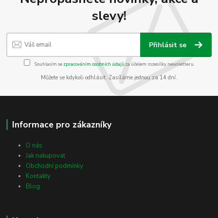
slevy!
Přihlásit se
Souhlasím se
zpracováním osobních údajů
za účelem rozesílky newsletteru.
Můžete se kdykoli odhlásit. Zasíláme jednou za 14 dní.
Informace pro zákazníky
O nás
Jak nakupovat
Obchodní podmínky
Kontakty
Blog