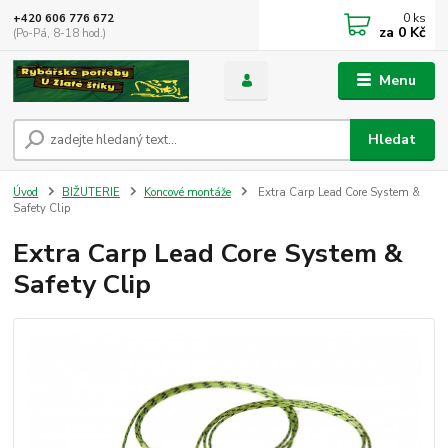
0
ks
+420 606 776 672
za
0 Kč
(Po-Pá, 8-18 hod.)
Menu
Hledat
Úvod
BIŽUTERIE
Koncové montáže
Extra Carp Lead Core System &
Safety Clip
Extra Carp Lead Core System &
Safety Clip