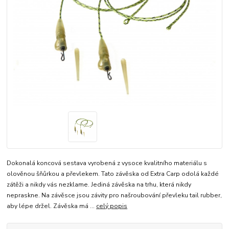
Dokonalá koncová sestava vyrobená z vysoce kvalitního materiálu s
olověnou šňůrkou a převlekem. Tato závěska od Extra Carp odolá každé
zátěži a nikdy vás nezklame. Jediná závěska na trhu, která nikdy
nepraskne. Na závěsce jsou závity pro našroubování převleku tail rubber,
aby lépe držel. Závěska má ...
celý popis