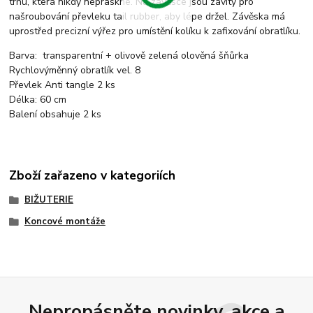
trhu, která nikdy nepraskne. Na závěsce jsou závity pro
našroubování převleku tail rubber, aby lépe držel. Závěska má
uprostřed precizní výřez pro umístění kolíku k zafixování obratlíku.
Barva: transparentní + olivově zelená olověná šňůrka
Rychlovýměnný obratlík vel. 8
Převlek Anti tangle 2 ks
Délka: 60 cm
Balení obsahuje 2 ks
Zboží zařazeno v kategoriích
BIŽUTERIE
Koncové montáže
Nepropásněte novinky, akce a