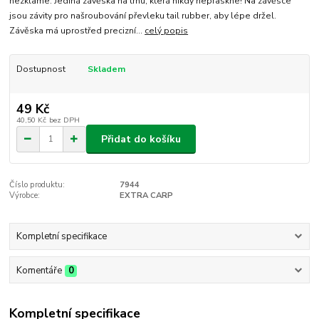
nezklame. Jediná závěska na trhu, která nikdy nepraskne! Na závěsce
jsou závity pro našroubování převleku tail rubber, aby lépe držel.
Závěska má uprostřed precizní...
celý popis
Dostupnost
Skladem
49 Kč
40,50 Kč
bez DPH
Přidat do košíku
Číslo produktu:
7944
Výrobce:
EXTRA CARP
Kompletní specifikace
Komentáře
0
Kompletní specifikace