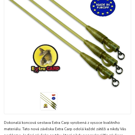
Dokonalá koncová sestava Extra Carp vyrobená z vysoce kvalitního
materiálu. Tato nová závěska Extra Carp odolá každé zátěži a nikdy Vás