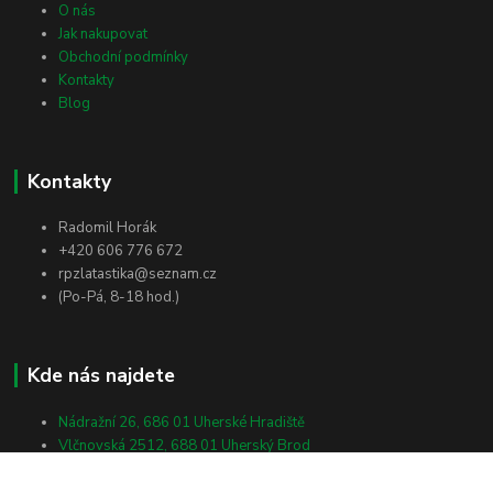
O nás
Jak nakupovat
Obchodní podmínky
Kontakty
Blog
Kontakty
Radomil Horák
+420 606 776 672
rpzlatastika@seznam.cz
(Po-Pá, 8-18 hod.)
Kde nás najdete
Nádražní 26, 686 01 Uherské Hradiště
Vlčnovská 2512, 688 01 Uherský Brod
Masarykova 138, 698 01 Veselí nad Moravou