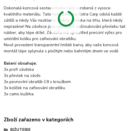
Dokonalá koncová sestava Extra Carp vyrobená z vysoce
kvalitního materiálu. Tato nová závěska Extra Carp odolá každé
zátěži a nikdy Vás nezklame. Jediná závěska na trhu, která nikdy
nepraskne! Na závěsce jsou závity pro našroubování převleku tail
rubber, aby lépe držel. Závěska má uprostřed precizní výřez pro
umístění kolíku pro zafixování obratlíku.
Nové provedení transparentní hnědé barvy, aby vaše koncová
montáž lépe splynula s písčitým nebo bahnitým dnem ve vodě.
Balení obsahuje:
3x profi závěska
3x převlek na závěs
3x pevnostní obratlík č.8 s kroužkem
3x kolíček na zafixování obratlíku
3x camo bužírka
Zboží zařazeno v kategoriích
BIŽUTERIE