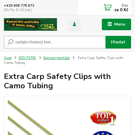
0
ks
+420 606 776 672
za
0 Kč
(Po-Pá, 8-18 hod.)
Menu
Hledat
Úvod
BIŽUTERIE
Koncové montáže
Extra Carp Safety Clips with
Camo Tubing
Extra Carp Safety Clips with
Camo Tubing