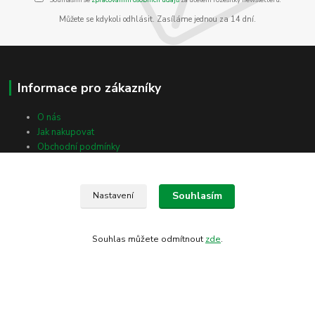
Můžete se kdykoli odhlásit. Zasíláme jednou za 14 dní.
Informace pro zákazníky
O nás
Jak nakupovat
Obchodní podmínky
Kontakty
Blog
Souhlasím
Nastavení
Kontakty
Souhlas můžete odmítnout
zde
.
Radomil Horák
+420 606 776 672
rpzlatastika@seznam.cz
(Po-Pá, 8-18 hod.)