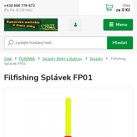
0
ks
+420 606 776 672
za
0 Kč
(Po-Pá, 8-18 hod.)
Menu
Hledat
Úvod
PLAVANÁ
Splávky, Bojky a Bubliny
Splávky
Filfishing
Splávek FP01
Filfishing Splávek FP01