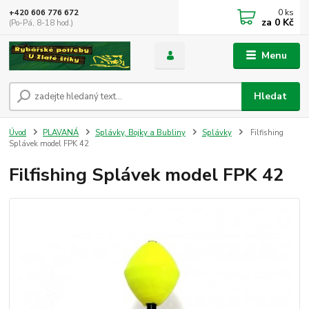
0
ks
+420 606 776 672
za
0 Kč
(Po-Pá, 8-18 hod.)
Menu
Hledat
Úvod
PLAVANÁ
Splávky, Bojky a Bubliny
Splávky
Filfishing
Splávek model FPK 42
Filfishing Splávek model FPK 42