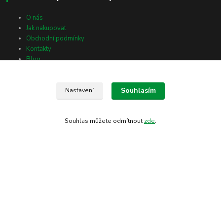
O nás
Jak nakupovat
Obchodní podmínky
Kontakty
Blog
Souhlasím
Nastavení
Kontakty
Radomil Horák
Souhlas můžete odmítnout
zde
.
+420 606 776 672
rpzlatastika@seznam.cz
(Po-Pá, 8-18 hod.)
Kde nás najdete
Nádražní 26, 686 01 Uherské Hradiště
Vlčnovská 2512, 688 01 Uherský Brod