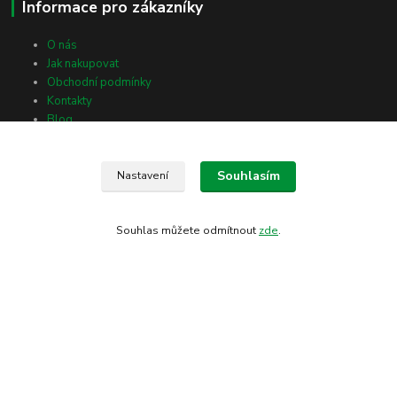
Informace pro zákazníky
O nás
Jak nakupovat
Obchodní podmínky
Kontakty
Blog
Souhlasím
Nastavení
Kontakty
Radomil Horák
Souhlas můžete odmítnout
zde
.
+420 606 776 672
rpzlatastika@seznam.cz
(Po-Pá, 8-18 hod.)
Kde nás najdete
Nádražní 26, 686 01 Uherské Hradiště
Vlčnovská 2512, 688 01 Uherský Brod