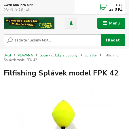
0
ks
+420 606 776 672
za
0 Kč
(Po-Pá, 8-18 hod.)
Menu
Hledat
Úvod
PLAVANÁ
Splávky, Bojky a Bubliny
Splávky
Filfishing
Splávek model FPK 42
Filfishing Splávek model FPK 42