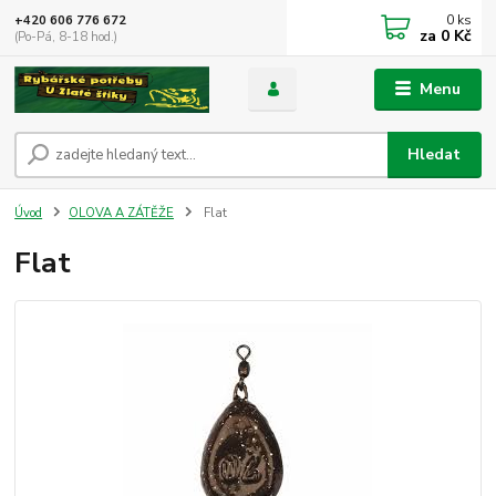
0
ks
+420 606 776 672
za
0 Kč
(Po-Pá, 8-18 hod.)
Menu
Hledat
Úvod
OLOVA A ZÁTĚŽE
Flat
Flat