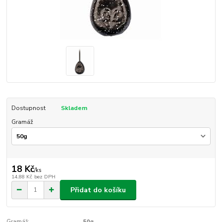
Dostupnost
Skladem
Gramáž
18 Kč
/
ks
14,88 Kč
bez DPH
Přidat do košíku
Gramáž:
50g