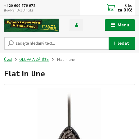
0
ks
+420 606 776 672
za
0 Kč
(Po-Pá, 8-18 hod.)
Menu
Hledat
Úvod
OLOVA A ZÁTĚŽE
Flat in line
Flat in line