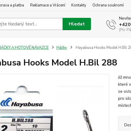
rava a platba
Reklamace a Vrácení
Kontakty
Ochrana soukromí
Nevíte
Hledat
+420
(Po-Pá
HÁČKY A HOTOVÉ NÁVAZCE
Háčky
Hayabusa Hooks Model H.Bil 2
busa Hooks Model H.Bil 288
Již mn
které 
se osta
pro sil
místech
Dos