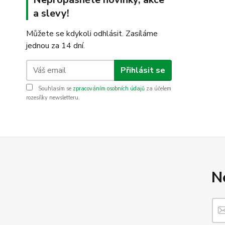
a slevy!
Můžete se kdykoli odhlásit. Zasíláme
jednou za 14 dní.
Přihlásit se
Souhlasím se
zpracováním osobních údajů
za účelem
rozesílky newsletteru.
N