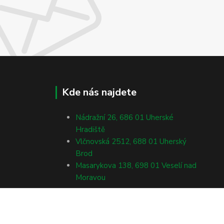
Kde nás najdete
Nádražní 26, 686 01 Uherské
Hradiště
Vlčnovská 2512, 688 01 Uherský
Brod
Masarykova 138, 698 01 Veselí nad
Moravou