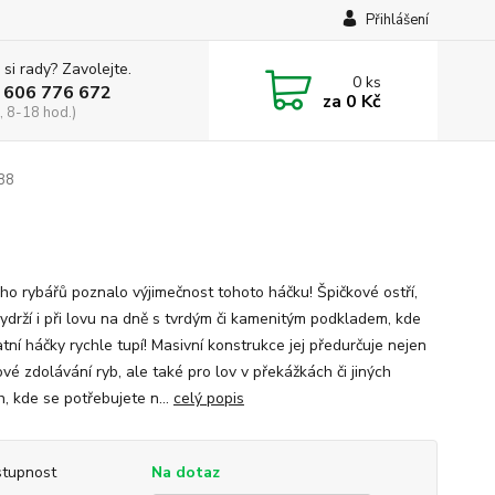
Přihlášení
 si rady? Zavolejte.
0
ks
 606 776 672
za
0 Kč
, 8-18 hod.)
88
oho rybářů poznalo výjimečnost tohoto háčku! Špičkové ostří,
vydrží i při lovu na dně s tvrdým či kamenitým podkladem, kde
tní háčky rychle tupí! Masivní konstrukce jej předurčuje nejen
ové zdolávání ryb, ale také pro lov v překážkách či jiných
, kde se potřebujete n...
celý popis
tupnost
Na dotaz