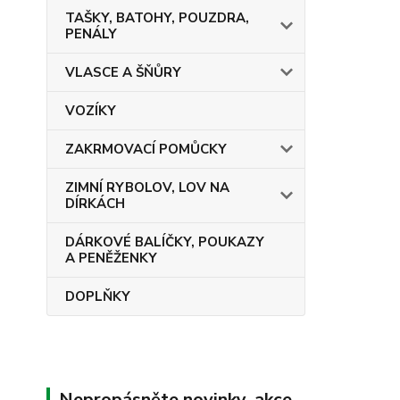
TAŠKY, BATOHY, POUZDRA,
PENÁLY
VLASCE A ŠŇŮRY
VOZÍKY
ZAKRMOVACÍ POMŮCKY
ZIMNÍ RYBOLOV, LOV NA
DÍRKÁCH
DÁRKOVÉ BALÍČKY, POUKAZY
A PENĚŽENKY
DOPLŇKY
Nepropásněte novinky, akce