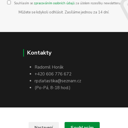
Souhlasím se
zpracováním osobních údajů
za účelem rozesílky newsletteru.
Můžete se kdykoli odhlásit. Zasíláme jednou za 14 dní.
Kontakty
Radomil Horák
+420 606 776 672
rpzlatastika@seznam.cz
(Po-Pá, 8-18 hod.)
Souhlasím
Nastavení