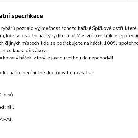
tní specifikace
 rybářů poznalo výjimečnost tohoto háčku! Špičkové ostří, které 
, kde se ostatní háčky rychle tupí! Masivní konstrukce jej předurč
h či jiných místech, kde se potřebujete na háček 100% spolehnou
lamce kapra při záseku!
 kovaný háček, který je jasnou volbou do nepohody!!!
del háčku není nutné doplňovat o rovnátka!
0 kusů
ck nikl
 JAPAN