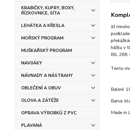
KRABIČKY, KUFRY, BOXY,
ŘÍZKOVNICE, SÍTA
Komple
LEHÁTKA A KŘESLA
Již mnoho
podkladem
MOŘSKÝ PROGRAM
překážkác
háčku v t
MUŠKAŘSKÝ PROGRAM
BIL 288 =
NAVIJÁKY
Tento mo
NÁVNADY A NÁSTRAHY
OBLEČENÍ A OBUV
Balení: 1
OLOVA A ZÁTĚŽE
Barva: bla
Made in
OPRAVA VÝROBKŮ Z PVC
PLAVANÁ