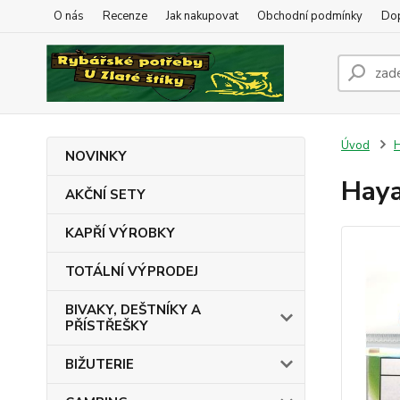
O nás
Recenze
Jak nakupovat
Obchodní podmínky
Dop
Úvod
NOVINKY
Haya
AKČNÍ SETY
KAPŘÍ VÝROBKY
TOTÁLNÍ VÝPRODEJ
BIVAKY, DEŠTNÍKY A
PŘÍSTŘEŠKY
BIŽUTERIE