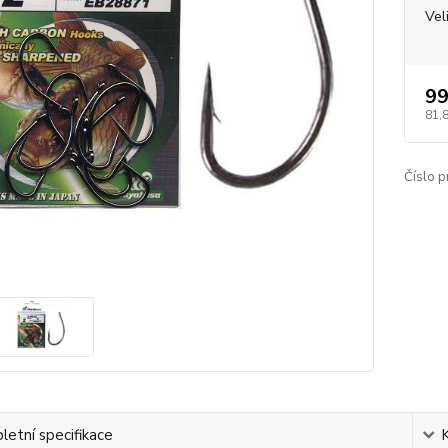
Vel
99
81,
Číslo p
etní specifikace