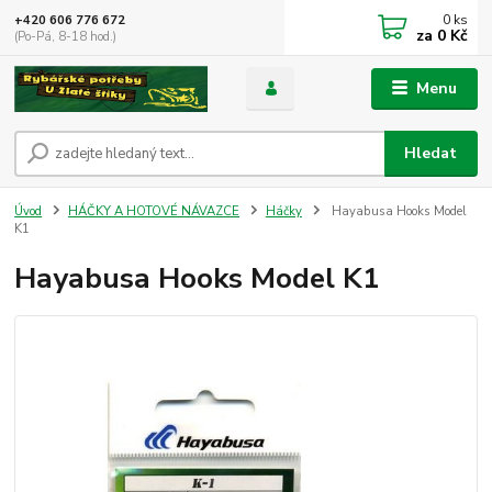
0
ks
+420 606 776 672
za
0 Kč
(Po-Pá, 8-18 hod.)
Menu
Hledat
Úvod
HÁČKY A HOTOVÉ NÁVAZCE
Háčky
Hayabusa Hooks Model
K1
Hayabusa Hooks Model K1