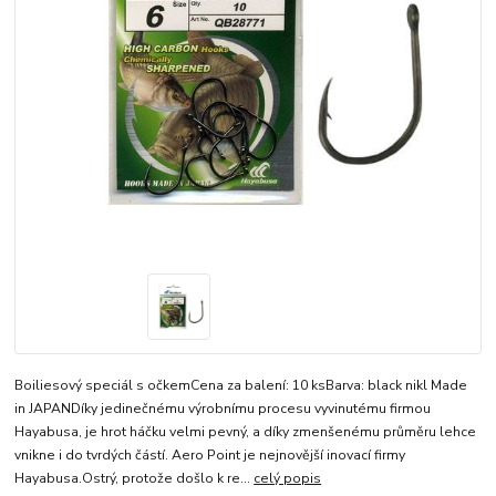
Boiliesový speciál s očkemCena za balení: 10 ksBarva: black nikl Made
in JAPANDíky jedinečnému výrobnímu procesu vyvinutému firmou
Hayabusa, je hrot háčku velmi pevný, a díky zmenšenému průměru lehce
vnikne i do tvrdých částí. Aero Point je nejnovější inovací firmy
Hayabusa.Ostrý, protože došlo k re...
celý popis