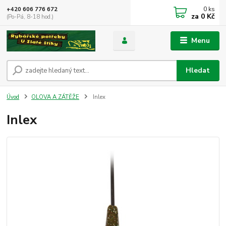
0
ks
+420 606 776 672
za
0 Kč
(Po-Pá, 8-18 hod.)
Menu
Hledat
Úvod
OLOVA A ZÁTĚŽE
Inlex
Inlex