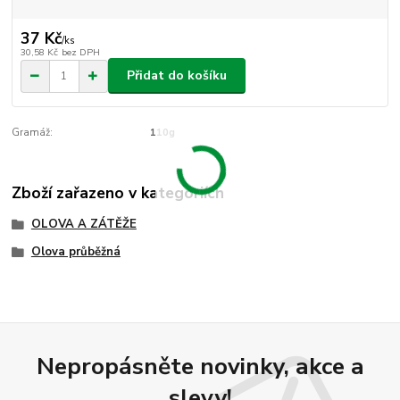
37 Kč
/
ks
30,58 Kč
bez DPH
Přidat do košíku
Gramáž:
110g
Zboží zařazeno v kategoriích
OLOVA A ZÁTĚŽE
Olova průběžná
Nepropásněte novinky, akce a
slevy!