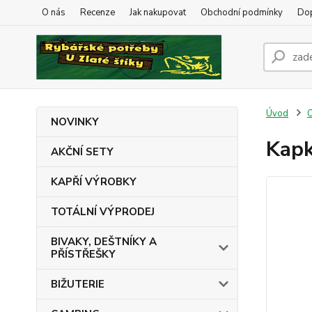
O nás
Recenze
Jak nakupovat
Obchodní podmínky
Dop
Úvod
NOVINKY
Kapk
AKČNÍ SETY
KAPŘÍ VÝROBKY
TOTÁLNÍ VÝPRODEJ
BIVAKY, DEŠTNÍKY A
PŘÍSTŘEŠKY
BIŽUTERIE