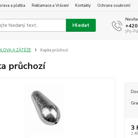
rava a platba
Reklamace a Vrácení
Kontakty
Ochrana soukromí
Nevíte
Hledat
+420
(Po-Pá
OLOVA A ZÁTĚŽE
Kapka průchozí
a průchozí
Dos
Gr
3 
2,48