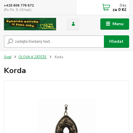
0
ks
+420 606 776 672
za
0 Kč
(Po-Pá, 8-18 hod.)
Menu
Hledat
Úvod
OLOVA A ZÁTĚŽE
Korda
Korda