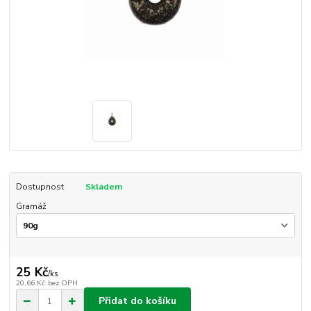
Dostupnost
Skladem
Gramáž
25 Kč
/
ks
20,66 Kč
bez DPH
Přidat do košíku