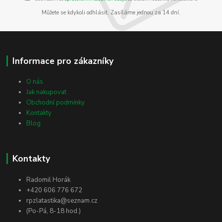
Můžete se kdykoli odhlásit. Zasíláme jednou za 14 dní.
Informace pro zákazníky
O nás
Jak nakupovat
Obchodní podmínky
Kontakty
Blog
Kontakty
Radomil Horák
+420 606 776 672
rpzlatastika@seznam.cz
(Po-Pá, 8-18 hod.)