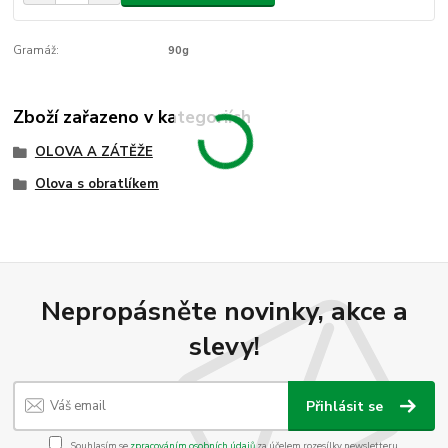
Gramáž:
90g
Zboží zařazeno v kategoriích
OLOVA A ZÁTĚŽE
Olova s obratlíkem
Nepropásněte novinky, akce a
slevy!
Přihlásit se
Souhlasím se
zpracováním osobních údajů
za účelem rozesílky newsletteru.