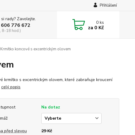
Přihlášení
 si rady? Zavolejte.
0
ks
 606 776 672
za
0 Kč
, 8-18 hod.)
Krmítko koncové s excentrickým olovem
ovem
é krmítko s excentrickým olovem, které zabraňuje kroucení
.
celý popis
tupnost
Na dotaz
amáž
a před slevou
29 Kč