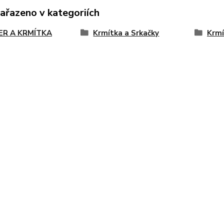
zařazeno v kategoriích
ER A KRMÍTKA
Krmítka a Srkačky
Krmí