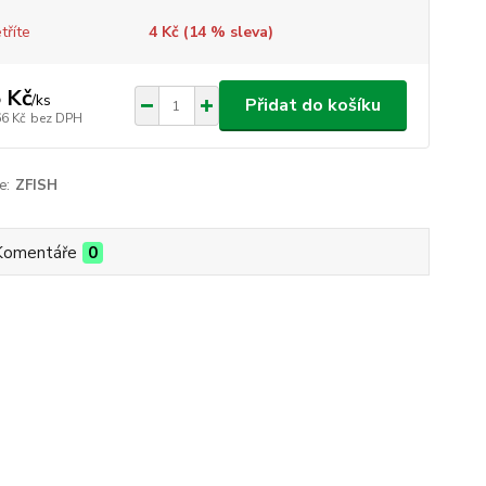
tříte
4 Kč (
14
% sleva)
 Kč
/
ks
Přidat do košíku
66 Kč
bez DPH
e:
ZFISH
Komentáře
0