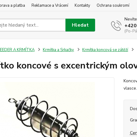
rava a platba
Reklamace a Vrácení
Kontakty
Ochrana soukromí
Nevíte
Hledat
+420
(Po-Pá
FEEDER A KRMÍTKA
Krmítka a Srkačky
Krmítka koncová se zátěží
tko koncové s excentrickým ol
Koncov
vlasce
Dos
Gr
Cen