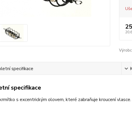
Uše
25
20,
Výrobc
etní specifikace
tní specifikace
rmítko s excentrickým olovem, které zabraňuje kroucení vlasce.