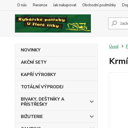
O nás
Recenze
Jak nakupovat
Obchodní podmínky
Dop
Úvod
NOVINKY
Krmí
AKČNÍ SETY
KAPŘÍ VÝROBKY
TOTÁLNÍ VÝPRODEJ
BIVAKY, DEŠTNÍKY A
PŘÍSTŘEŠKY
BIŽUTERIE