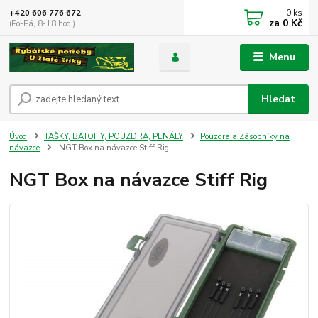
0
ks
+420 606 776 672
za
0 Kč
(Po-Pá, 8-18 hod.)
Menu
Hledat
Úvod
TAŠKY, BATOHY, POUZDRA, PENÁLY
Pouzdra a Zásobníky na
návazce
NGT Box na návazce Stiff Rig
NGT Box na návazce Stiff Rig