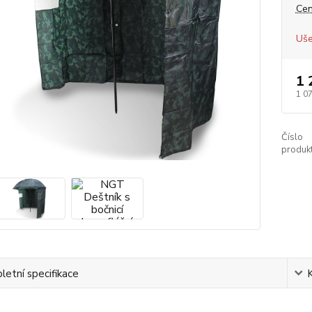
Cen
Uše
1 
1 0
Číslo
produkt
etní specifikace