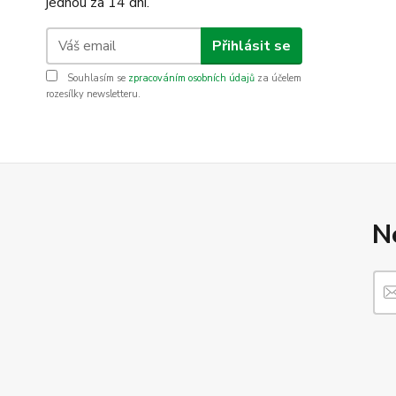
jednou za 14 dní.
Přihlásit se
Souhlasím se
zpracováním osobních údajů
za účelem
rozesílky newsletteru.
N