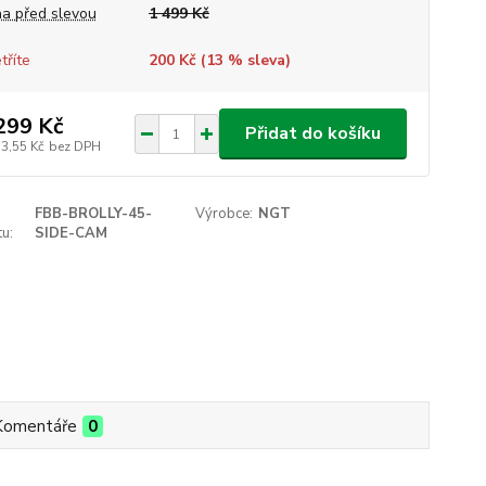
a před slevou
1 499 Kč
tříte
200 Kč (
13
% sleva)
299 Kč
Přidat do košíku
73,55 Kč
bez DPH
FBB-BROLLY-45-
Výrobce:
NGT
u:
SIDE-CAM
Komentáře
0