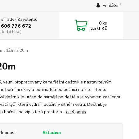
Přihlášení
 si rady? Zavolejte.
0
ks
 606 776 672
za
0 Kč
, 8-18 hod.)
amuflážní 2,20m
,20m
velmi propracovaný kamuflážní deštník s nastavitelným
m, bočními okny a odnímatelnou bočnicí na zip. Tento
vý deštník je určen do mírnějšího deště a je vybaven zesílenou
ací tyčí, která vydrží i použití v silném větru. Deštník je
 bočnicí na zip, která prostor p...
celý popis
tupnost
Skladem