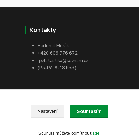
Kontakty
Radomil Horák
+420 606 776 672
rpzlatastika@seznam.cz
(Po-Pá, 8-18 hod.)
Souhlasím
Nastavení
Souhlas můžete odmítnout
zde
.