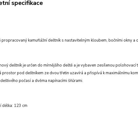
tní specifikace
i propracovaný kamuflážní deštník s nastavitelným kloubem, bočními okny a o
ový deštník je určen do mírnějšího deště a je vybaven zesílenou polohovací tyčí
rá prostor pod deštníkem ze dvou třetin uzavírá a přispívá k maximálnímu kom
i deštivého počasí
a dvěma napínacími šňůrami.
í délka: 123 cm