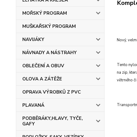
LEHÁTKA A KŘESLA
Komple
MOŘSKÝ PROGRAM
MUŠKAŘSKÝ PROGRAM
NAVIJÁKY
Nový, velm
NÁVNADY A NÁSTRAHY
Tento nylon
OBLEČENÍ A OBUV
na zip, kte
OLOVA A ZÁTĚŽE
větrného č
OPRAVA VÝROBKŮ Z PVC
Transportn
PLAVANÁ
PODBĚRÁKY,HLAVY, TYČE,
GAFY