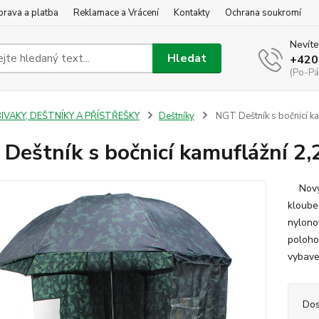
rava a platba
Reklamace a Vrácení
Kontakty
Ochrana soukromí
Nevíte
Hledat
+420
(Po-Pá
IVAKY, DEŠTNÍKY A PŘÍSTŘEŠKY
Deštníky
NGT Deštník s bočnicí k
Deštník s bočnicí kamuflážní 2
Nový, 
kloube
nylono
polohov
vybaven
Dos