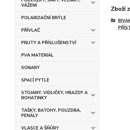
PODLOŽKY, SAKY, VEZÍRKY,
VÁŽENÍ
Zboží 
POLARIZAČNÍ BRÝLE
BIVA
PŘÍS
PŘÍVLAČ
PRUTY A PŘÍSLUŠENSTVÍ
PVA MATERIÁL
SONARY
SPACÍ PYTLE
STOJANY, VIDLIČKY, HRAZDY A
ROHATINKY
TAŠKY, BATOHY, POUZDRA,
PENÁLY
VLASCE A ŠŇŮRY