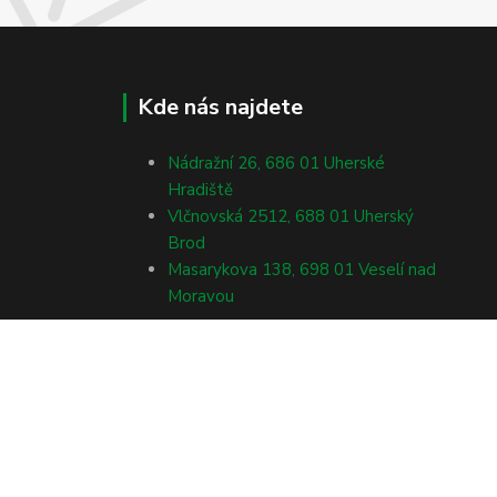
Kde nás najdete
Nádražní 26, 686 01 Uherské
Hradiště
Vlčnovská 2512, 688 01 Uherský
Brod
Masarykova 138, 698 01 Veselí nad
Moravou
Vytvořeno na
Eshop-rychle.cz