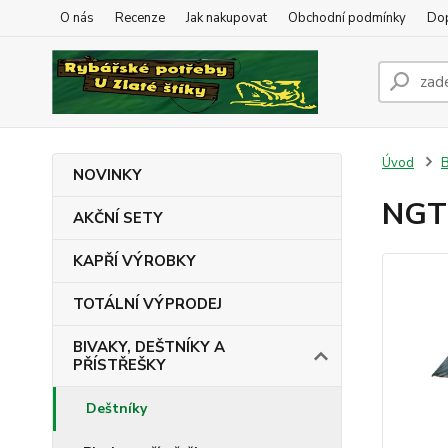
O nás
Recenze
Jak nakupovat
Obchodní podmínky
Dop
Úvod
B
NOVINKY
NGT 
AKČNÍ SETY
KAPŘÍ VÝROBKY
TOTÁLNÍ VÝPRODEJ
BIVAKY, DEŠTNÍKY A
PŘÍSTŘEŠKY
Deštníky