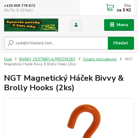
0
ks
+420 606 776 672
za
0 Kč
(Po-Pá, 8-18 hod.)
Menu
Hledat
Úvod
BIVAKY, DEŠTNÍKY A PŘÍSTŘEŠKY
Ostatní příslušenství
NGT
Magnetický Háček Bivvy & Brolly Hooks (2ks)
NGT Magnetický Háček Bivvy &
Brolly Hooks (2ks)