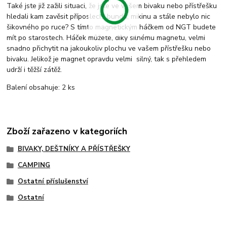
Také jste již zažili situaci, že jste ve vašem bivaku nebo přístřešku
hledali kam zavěsit příposlech, bundu, mikinu a stále nebylo nic
šikovného po ruce? S tímto magnetickým háčkem od NGT budete
mít po starostech. Háček můžete, díky silnému magnetu, velmi
snadno přichytit na jakoukoliv plochu ve vašem přístřešku nebo
bivaku. Jelikož je magnet opravdu velmi silný, tak s přehledem
udrží i těžší zátěž.
Balení obsahuje: 2 ks
Zboží zařazeno v kategoriích
BIVAKY, DEŠTNÍKY A PŘÍSTŘEŠKY
CAMPING
Ostatní příslušenství
Ostatní