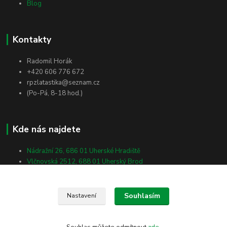
Blog
Kontakty
Radomil Horák
+420 606 776 672
rpzlatastika@seznam.cz
(Po-Pá, 8-18 hod.)
Kde nás najdete
Nádražní 26, 686 01 Uherské Hradiště
Vlčnovská 2512, 688 01 Uherský Brod
Masarykova 138, 698 01 Veselí nad Moravou
Souhlasím
Nastavení