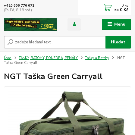
0
ks
+420 606 776 672
za
0 Kč
(Po-Pá, 8-18 hod.)
Menu
Hledat
Úvod
TAŠKY, BATOHY, POUZDRA, PENÁLY
Tašky a Batohy
NGT
Taška Green Carryall
NGT Taška Green Carryall