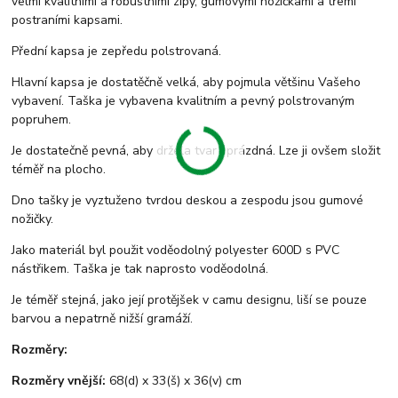
velmi kvalitními a robustními zipy, gumovými nožičkami a třemi
postraními kapsami.
Přední kapsa je zepředu polstrovaná.
Hlavní kapsa je dostatěčně velká, aby pojmula většinu Vašeho
vybavení. Taška je vybavena kvalitním a pevný polstrovaným
popruhem.
Je dostatečně pevná, aby držela tvar i prázdná. Lze ji ovšem složit
téměř na plocho.
Dno tašky je vyztuženo tvrdou deskou a zespodu jsou gumové
nožičky.
Jako materiál byl použit voděodolný polyester 600D s PVC
nástřikem. Taška je tak naprosto voděodolná.
Je téměř stejná, jako její protějšek v camu designu, liší se pouze
barvou a nepatrně nižší gramáží.
Rozměry:
Rozměry vnější:
68(d) x 33(š) x 36(v) cm