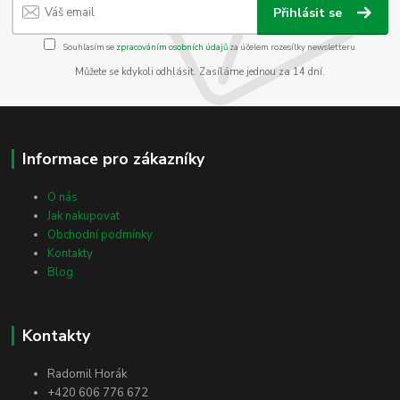
Přihlásit se
Souhlasím se
zpracováním osobních údajů
za účelem rozesílky newsletteru.
Můžete se kdykoli odhlásit. Zasíláme jednou za 14 dní.
Informace pro zákazníky
O nás
Jak nakupovat
Obchodní podmínky
Kontakty
Blog
Kontakty
Radomil Horák
+420 606 776 672