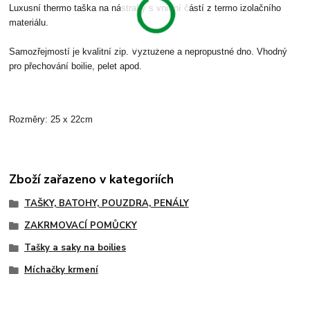
Luxusní t
hermo taška na nástrahy s vnitřní částí z termo izolačního
materiálu.
Samozřejmostí je kvalitní zip. Vyztužené a nepropustné dno. Vhodný
pro přechování boilie, pelet apod.
Rozměry: 25 x 22cm
Zboží zařazeno v kategoriích
TAŠKY, BATOHY, POUZDRA, PENÁLY
ZAKRMOVACÍ POMŮCKY
Tašky a saky na boilies
Míchačky krmení