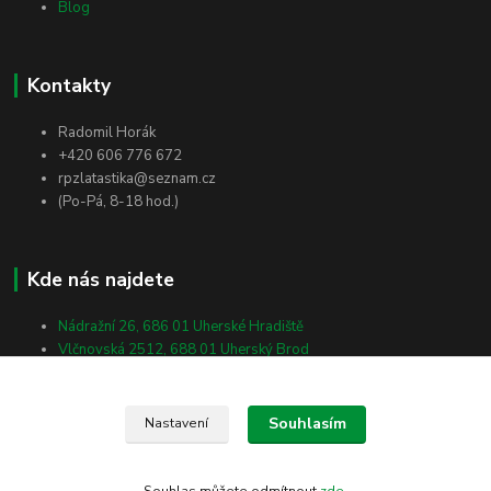
Blog
Kontakty
Radomil Horák
+420 606 776 672
rpzlatastika@seznam.cz
(Po-Pá, 8-18 hod.)
Kde nás najdete
Nádražní 26, 686 01 Uherské Hradiště
Vlčnovská 2512, 688 01 Uherský Brod
Masarykova 138, 698 01 Veselí nad Moravou
Souhlasím
Nastavení