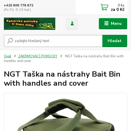
0
ks
+420 606 776 672
za
0 Kč
(Po-Pá, 8-18 hod.)
Menu
Hledat
Úvod
ZAKRMOVACÍ POMŮCKY
NGT Taška na nástrahy Bait Bin with
handles and cover
NGT Taška na nástrahy Bait Bin
with handles and cover