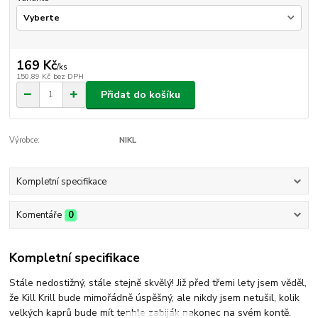
169 Kč
/
ks
150,89 Kč
bez DPH
Přidat do košíku
Výrobce:
NIKL
Kompletní specifikace
Komentáře
0
Kompletní specifikace
Stále nedostižný, stále stejně skvělý! Již před třemi lety jsem věděl,
že Kill Krill bude mimořádně úspěšný, ale nikdy jsem netušil, kolik
velkých kaprů bude mít tenhle zabiják nakonec na svém kontě.