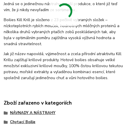
Jedná se o jedinečnou nástrahu z naší produkce, o které již teď
vím, že ji nikdy nevyřadím ze sortimentu…
Boilies Kill Krill je složeno z 23 pečlivě vybraných složek –
nízkoteplotních rybích mouček, hodnotných mléčných proteinů a
několika druhů vybraných ptačích zobů poskládaných tak, aby
byla v optimálním poměru zajištěna vysoká výživná hodnota a
snadná stravitelnost.
Jak již název napovídá, výjimečnost a zcela přírodní atraktivitu Kill
Krillu zajišťují krillové produkty. Hotové boilies obsahuje velké
množství exkluzivní krillové moučky, 100% čistou krillovou tekutou
potravu, mořské extrakty a vyladěnou kombinaci esencí, které
společně zaručují jedinečnou chuť a vůni hotového boilies.
Zboží zařazeno v kategoriích
NÁVNADY A NÁSTRAHY
Chytací Boilie