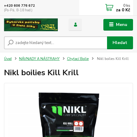
0
ks
+420 606 776 672
za
0 Kč
(Po-Pá, 8-18 hod.)
Menu
Hledat
Úvod
NÁVNADY A NÁSTRAHY
Chytací Boilie
Nikl boilies Kill Krill
Nikl boilies Kill Krill