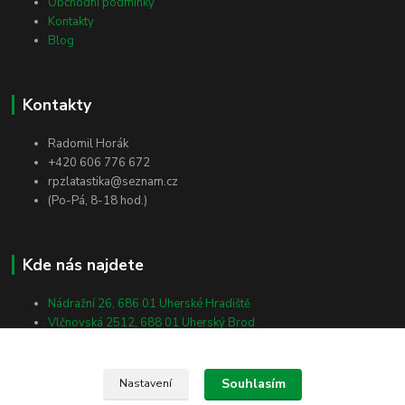
Obchodní podmínky
Kontakty
Blog
Kontakty
Radomil Horák
+420 606 776 672
rpzlatastika@seznam.cz
(Po-Pá, 8-18 hod.)
Kde nás najdete
Nádražní 26, 686 01 Uherské Hradiště
Vlčnovská 2512, 688 01 Uherský Brod
Masarykova 138, 698 01 Veselí nad Moravou
Souhlasím
Nastavení