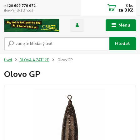
0
ks
+420 606 776 672
za
0 Kč
(Po-Pá, 8-18 hod.)
Menu
Hledat
Úvod
OLOVA A ZÁTĚŽE
Olovo GP
Olovo GP