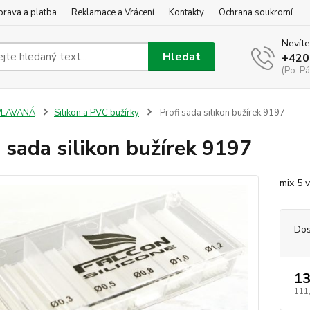
rava a platba
Reklamace a Vrácení
Kontakty
Ochrana soukromí
Nevíte
Hledat
+420
(Po-Pá
PLAVANÁ
Silikon a PVC bužírky
Profi sada silikon bužírek 9197
i sada silikon bužírek 9197
mix 5 v
Dos
13
111