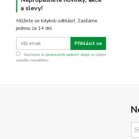
a slevy!
Můžete se kdykoli odhlásit. Zasíláme
jednou za 14 dní.
Přihlásit se
Souhlasím se
zpracováním osobních údajů
za účelem
rozesílky newsletteru.
N