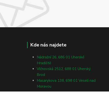
Kde nás najdete
Nádražní 26, 686 01 Uherské
Hradiště
Vlčnovská 2512, 688 01 Uherský
Brod
Masarykova 138, 698 01 Veselí nad
Moravou