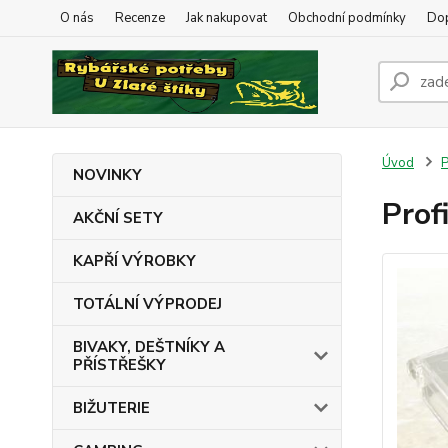
O nás
Recenze
Jak nakupovat
Obchodní podmínky
Dop
Úvod
NOVINKY
Prof
AKČNÍ SETY
KAPŘÍ VÝROBKY
TOTÁLNÍ VÝPRODEJ
BIVAKY, DEŠTNÍKY A
PŘÍSTŘEŠKY
BIŽUTERIE