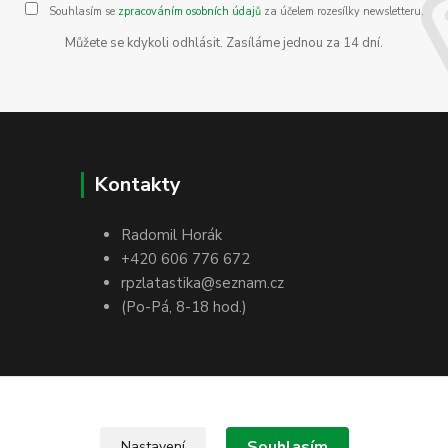
Souhlasím se
zpracováním osobních údajů
za účelem rozesílky newsletteru.
Můžete se kdykoli odhlásit. Zasíláme jednou za 14 dní.
Kontakty
Radomil Horák
+420 606 776 672
rpzlatastika@seznam.cz
(Po-Pá, 8-18 hod.)
Souhlasím
Nastavení