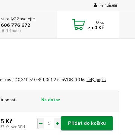
Přihlášení
 si rady? Zavolejte.
0
ks
 606 776 672
za
0 Kč
, 8-18 hod.)
elikostí ? 0,3/ 0,5/ 0,8/ 1,0/ 1,2 mmVOB: 10 ks
celý popis
tupnost
Na dotaz
5 Kč
Přidat do košíku
,57 Kč
bez DPH