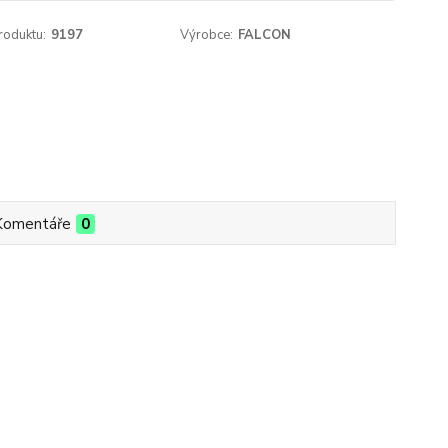
roduktu:
9197
Výrobce:
FALCON
Komentáře
0