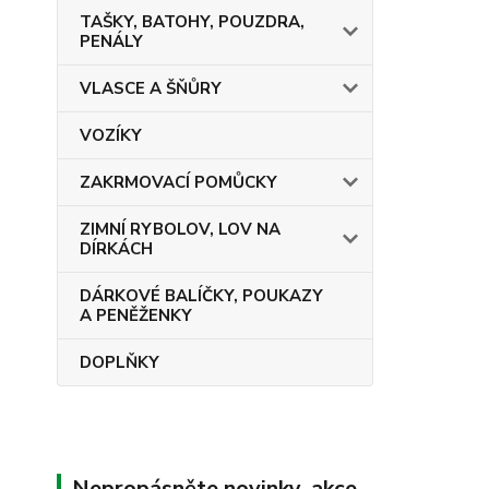
TAŠKY, BATOHY, POUZDRA,
PENÁLY
VLASCE A ŠŇŮRY
VOZÍKY
ZAKRMOVACÍ POMŮCKY
ZIMNÍ RYBOLOV, LOV NA
DÍRKÁCH
DÁRKOVÉ BALÍČKY, POUKAZY
A PENĚŽENKY
DOPLŇKY
Nepropásněte novinky, akce