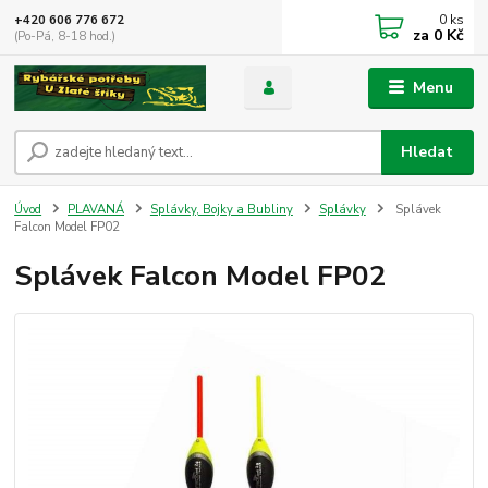
0
ks
+420 606 776 672
za
0 Kč
(Po-Pá, 8-18 hod.)
Menu
Hledat
Úvod
PLAVANÁ
Splávky, Bojky a Bubliny
Splávky
Splávek
Falcon Model FP02
Splávek Falcon Model FP02